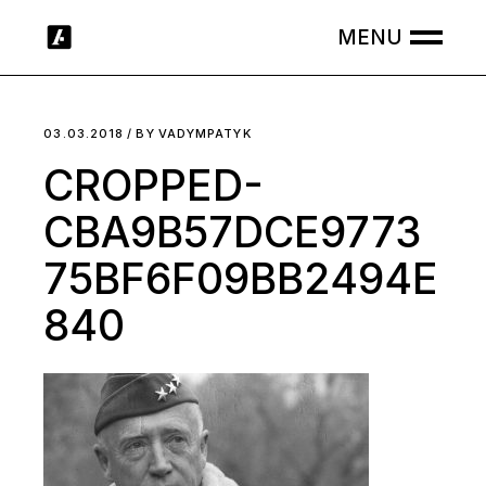
Skip
to
the
content
03.03.2018
BY
VADYMPATYK
CROPPED-
CBA9B57DCE9773
75BF6F09BB2494E
840