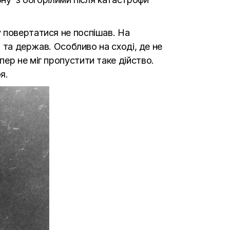
 повертатися не поспішав. На
в та держав. Особливо на сході, де не
ер не міг пропустити таке дійство.
я.