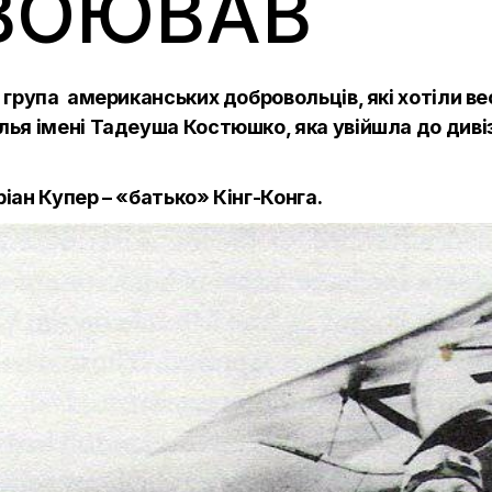
 ВОЮВАВ
 група американських добровольців, які хотіли ве
ья імені Тадеуша Костюшко, яка увійшла до дивіз
іан Купер – «батько» Кінг-Конга.