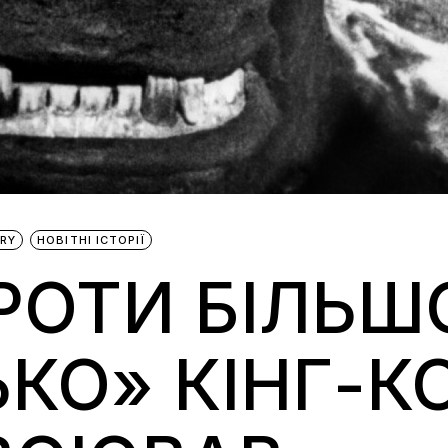
RY
НОВІТНІ ІСТОРІЇ
РОТИ БІЛЬШ
ЬКО» КІНГ-К