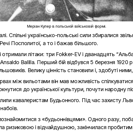
Меріан Купер в польській військовій формі.
лі. Спільні українсько-польські сили збиралися зві
чі Посполитої, а то і бажав більшого.
отримали літаки: три Fokker-EV і дванадцять “Альбат
і Ansaldo Balilla. Перший бій відбувся 5 березня 1920 
ьшовиків. Велику цінність становили і, здобуті ними,
рвах між вильотами він мав можливість спілкуватися
кнутися до української культури, почути народну пі
лили кавалеристам Будьонного. Під час захисту Льво
 набоїв.
ознайомитися з «будьоннівцями». Одного разу, поба
була ризиковою і відчайдушною, закінчилася пробит