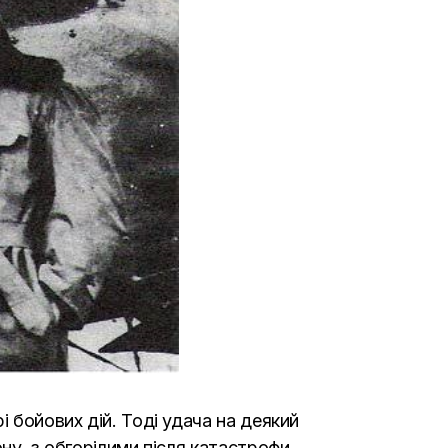
 бойових дій. Тоді удача на деякий
ону з обгорілими після катастрофи