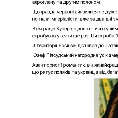
аероплану та другим полоном.
Щоправда червоні виявилися не дуже км
погнали імперіалісти, вже за два дні зм
Втім радів Купер не довго – його упій
спробував утекти ще раз. Ця спроба 
З території Росії він дістався до Латв
Юзеф Пілсудський нагородив усіх амери
Авантюрист і романтик, він якнайкраще
що рятує поляків та українців від баг