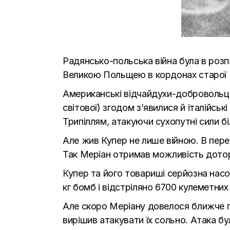
Радянсько-польська війна була в розпа
Великою Польщею в кордонах старої Ре
Американські відчайдухи-добровольці 
світової) згодом з’явилися й італійськ
Трипіллям, атакуючи сухопутні сили біл
Але жив Купер не лише війною. В пере
Так Меріан отримав можливість дотор
Купер та його товариші серйозна насо
кг бомб і відстріляно 6700 кулеметних
Але скоро Меріану довелося ближче п
вирішив атакувати їх сольно. Атака 