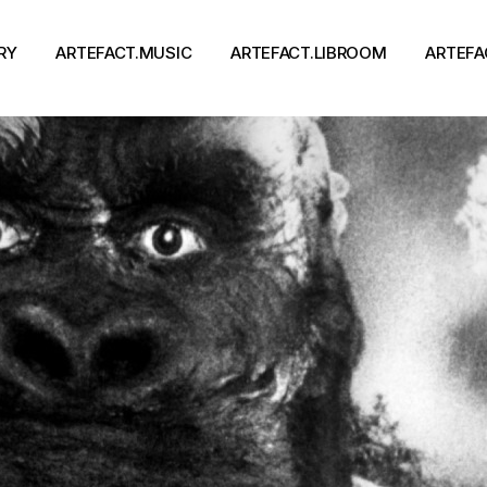
RY
ARTEFACT.MUSIC
ARTEFACT.LIBROOM
ARTEFA
Виконавці
Книги
Альбоми
Письменники
Концерти
Події
тя