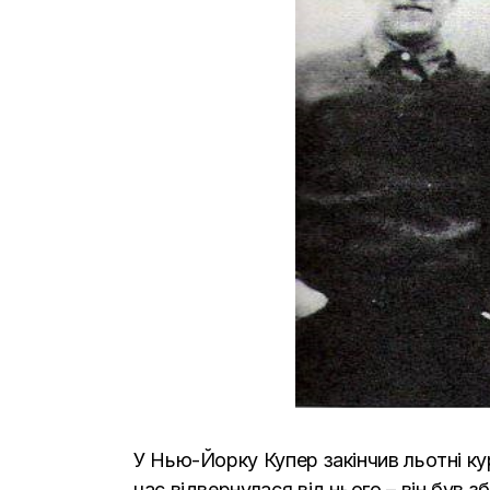
У Нью-Йорку Купер закінчив льотні ку
час відвернулася від нього – він був