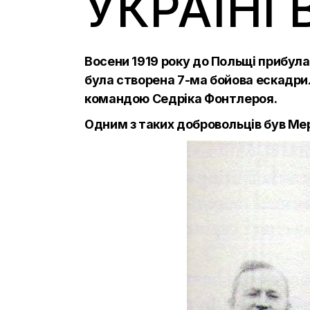
УКРАЇНІ
Восени 1919 року до Польщі прибула
була створена 7-ма бойова ескадрил
командою Седріка Фонтлероя.
Одним з таких добровольців був Мер