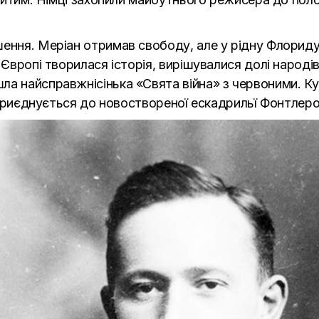
шення. Меріан отримав свободу, але у рідну Флориду
 Європі творилася історія, вирішувалися долі народі
а найсправжнісінька «Свята війна» з червоними. Куп
і приєднується до новоствореної ескадрильї Фонтлеро