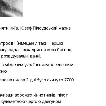
льняти Київ. Юзеф Пілсудський марив
росів” (німецькі літаки Першої
року, надалі ескадрилья вела бої над
 розвідувальні данні.
 з місцевим українським населенням.
сню.
ва на них за 2 дні було скинуто 7700
чивши ворожих кіннотників, пілот
им кулеметною чергою двигуном