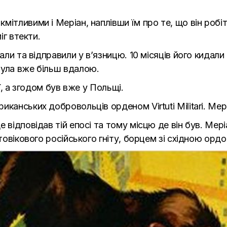
ітливими і Меріан, наплівши їм про те, що він робітн
іг втекти.
мали та відправили у в’язницю. 10 місяців його кидал
була вже більш вдалою.
ії, а згодом був вже у Польщі.
канських добровольців орденом Virtuti Militari. Мер
 відповідав тій епосі та тому місцю де він був. Мері
атовікового російського гніту, борцем зі східною орд