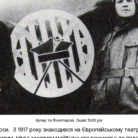
Купер та Фонтлерой. Львів 1920 рік
рси. З 1917 року знаходився на Європейському театрі
 збитим. Німці захопили майбутнього режисера до пол