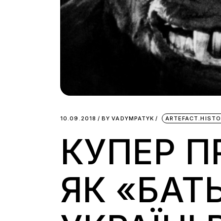
10.09.2018
BY
VADYMPATYK
ARTEFACT.HISTO
КУПЕР П
ЯК «БАТ