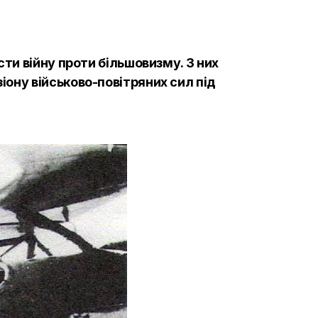
сти війну проти більшовизму. З них
іону військово-повітряних сил під