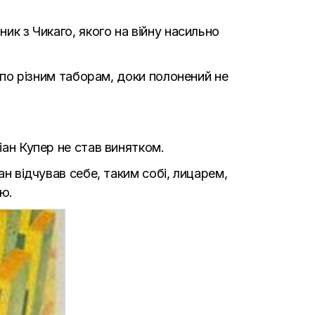
ик з Чикаго, якого на війну насильно
и по різним таборам, доки полонений не
іан Купер не став винятком.
ан відчував себе, таким собі, лицарем,
ою.