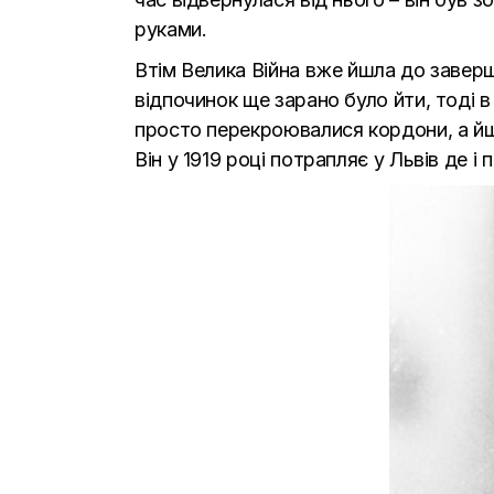
руками.
Втім Велика Війна вже йшла до завер
відпочинок ще зарано було йти, тоді в
просто перекроювалися кордони, а йшл
Він у 1919 році потрапляє у Львів де 