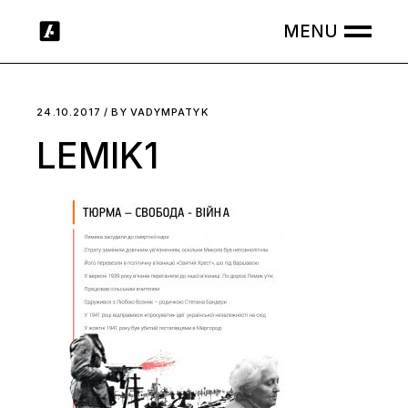
Skip
to
the
content
24.10.2017
BY
VADYMPATYK
LEMIK1