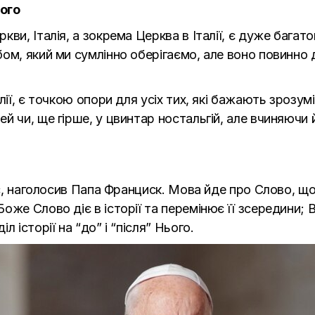
ого
ви, Італія, а зокрема Церква в Італії, є дуже багат
бом, який ми сумлінно оберігаємо, але воно повинно
лії, є точкою опори для усіх тих, які бажають зрозу
й чи, ще гірше, у цвинтар ностальгій, але вчиняючи
тос, наголосив Папа Франциск. Мова йде про Слово, щ
оже Слово діє в історії та перемінює її зсередини; 
 історії на “до” і “після” Нього.