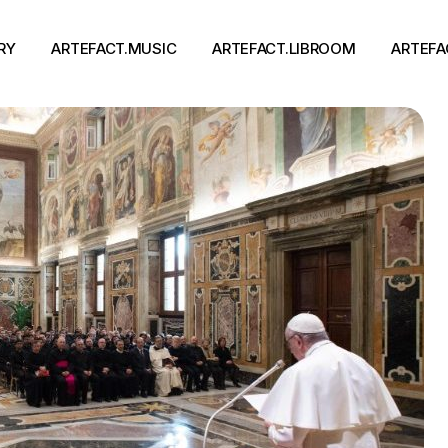
RY
ARTEFACT.MUSIC
ARTEFACT.LIBROOM
ARTEFA
Виконавці
Книги
Альбоми
Письменники
Концерти
Події
тя