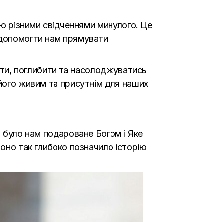
ою різними свідченнями минулого. Це
 допомогти нам прямувати
міти, поглибити та насолоджуватись
 його живим та присутнім для наших
о було нам подароване Богом і Яке
Воно так глибоко позначило історію