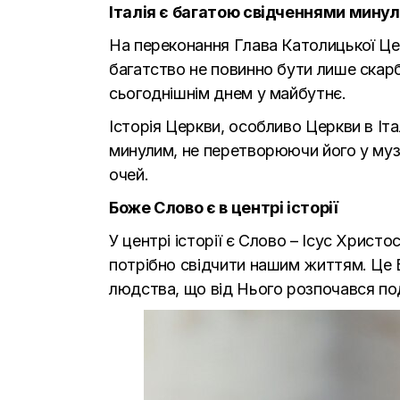
Італія є багатою свідченнями минул
На переконання Глава Католицької Церк
багатство не повинно бути лише скар
сьогоднішнім днем у майбутнє.
Історія Церкви, особливо Церкви в Іта
минулим, не перетворюючи його у музе
очей.
Боже Слово є в центрі історії
У центрі історії є Слово – Ісус Хрис
потрібно свідчити нашим життям. Це Б
людства, що від Нього розпочався поділ