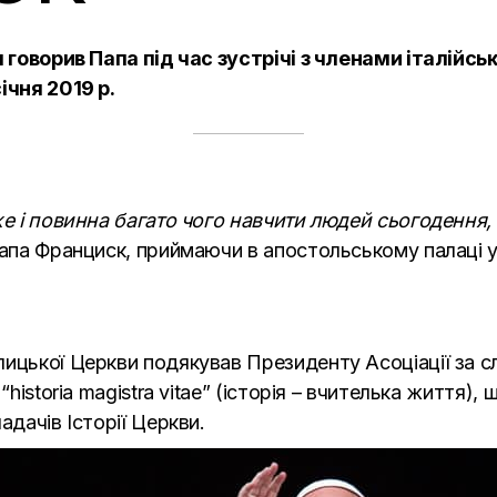
я говорив Папа під час зустрічі з членами італійськ
ічня 2019 р.
же і повинна багато чого навчити людей сьогодення, 
Папа Франциск, приймаючи в апостольському палаці у 
ицької Церкви подякував Президенту Асоціації за сло
“historia magistra vitae” (історія – вчителька життя
адачів Історії Церкви.