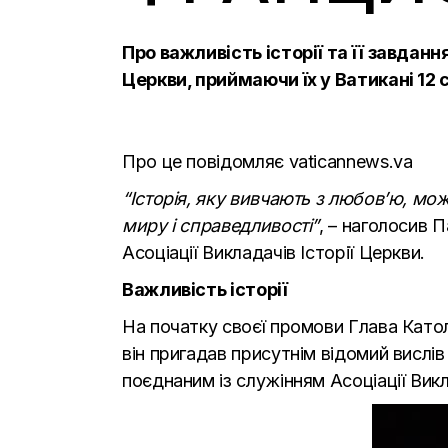
Про важливість історії та її завданн
Церкви, приймаючи їх у Ватикані 12 с
Про це повідомляє
vaticannews.va
“Історія, яку вивчають з любов’ю, мо
миру і справедливості”
, – наголосив 
Асоціації Викладачів Історії Церкви.
Важливість історії
На початку своєї промови Глава Катол
він пригадав присутнім відомий вислів 
поєднаним із служінням Асоціації Викл