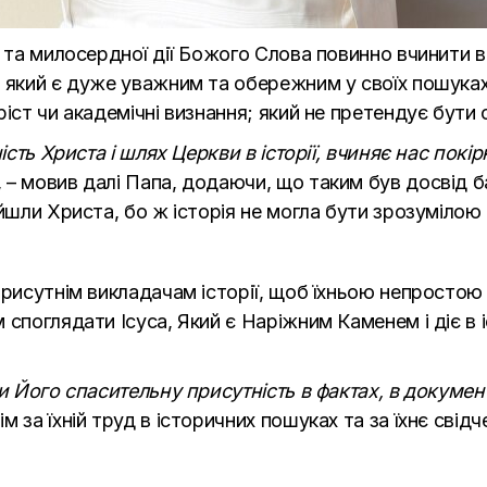
ї та милосердної дії Божого Слова повинно вчинити в
 який є дуже уважним та обережним у своїх пошуках,
іст чи академічні визнання; який не претендує бути 
ність Христа і шлях Церкви в історії, вчиняє нас пок
, – мовив далі Папа, додаючи, що таким був досвід ба
йшли Христа, бо ж історія не могла бути зрозумілою б
рисутнім викладачам історії, щоб їхньою непростою 
споглядати Ісуса, Який є Наріжним Каменем і діє в іст
и Його спасительну присутність в фактах, в документ
 за їхній труд в історичних пошуках та за їхнє свідч