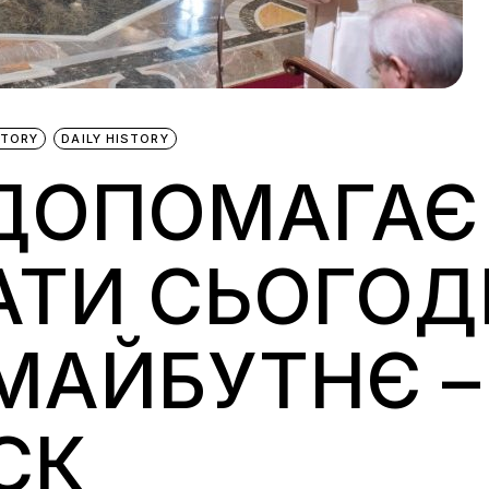
STORY
DAILY HISTORY
 ДОПОМАГАЄ
АТИ СЬОГОД
МАЙБУТНЄ –
СК