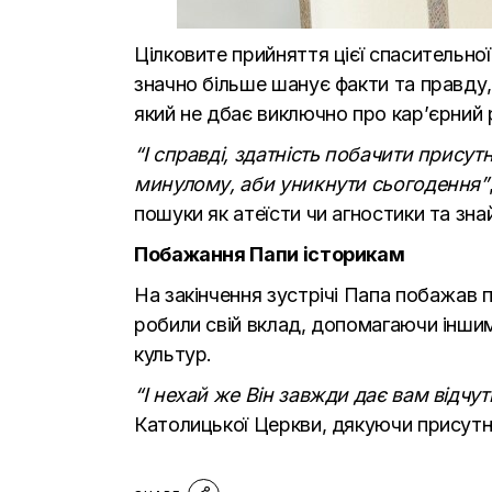
Цілковите прийняття цієї спасительно
значно більше шанує факти та правду,
який не дбає виключно про кар’єрний р
“І справді, здатність побачити присут
минулому, аби уникнути сьогодення”
пошуки як атеїсти чи агностики та зна
Побажання Папи історикам
На закінчення зустрічі Папа побажав п
робили свій вклад, допомагаючи іншим 
культур.
“І нехай же Він завжди дає вам відчут
Католицької Церкви, дякуючи присутнім