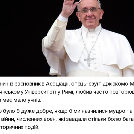
нин із засновників Асоціації, отець-єзуїт Джіакомо 
янському Університеті у Римі, любив часто повторюв
 має мало учнів.
що було б дуже добре, якщо б ми навчилися мудро та
війни, численних воєн, які завдали стільки болю ба
сторичних подій.