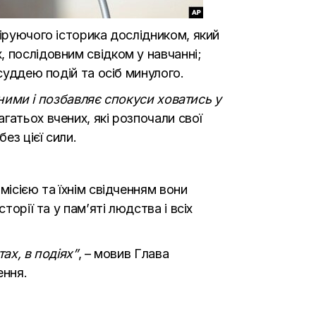
іруючого історика дослідником, який
 послідовним свідком у навчанні;
суддею подій та осіб минулого.
ірними і позбавляє спокуси ховатись у
гатьох вчених, які розпочали свої
ез цієї сили.
місією та їхнім свідченням вони
орії та у пам’яті людства і всіх
ах, в подіях”
, – мовив Глава
ення.