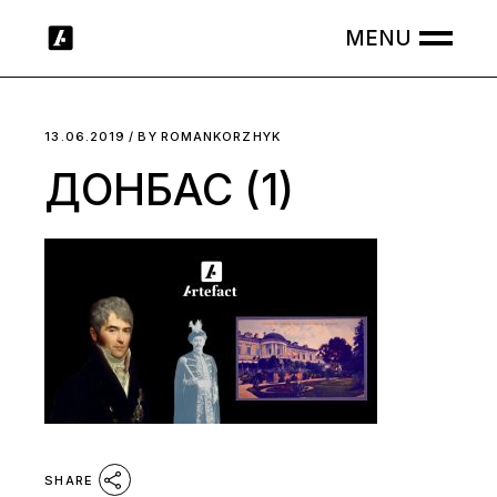
Skip
to
the
content
13.06.2019
BY
ROMANKORZHYK
ДОНБАС (1)
SHARE