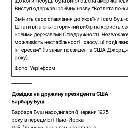
що коли-небудь була виголошена американсь
Виступ одержав іронічну назву “Котлета по-ки
Змінить своє ставлення до України і сам Буш-
Штати вітають історичний вибір на користь с
новими державами Співдружності. Незважаюч
можливість нестабільності і хаосу, ці події я
інтересам” (із заяви президента США Джордж
року).
Фото: Укрінформ
————
Довідка на дружину президента США
Барбару Буш
Барбара Буш народилася 8 червня 1925
року в передмісті Нью-Йорка
Рай
[точніше, вона там зростала, а