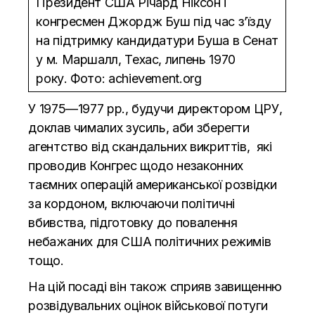
Президент США Річард Ніксон і
конгресмен Джордж Буш під час з’їзду
на підтримку кандидатури Буша в Сенат
у м. Маршалл, Техас, липень 1970
року. Фото: achievement.org
У 1975—1977 рр., будучи директором ЦРУ,
доклав чималих зусиль, аби зберегти
агентство від скандальних викриттів, які
проводив Конгрес щодо незаконних
таємних операцій американської розвідки
за кордоном, включаючи політичні
вбивства, підготовку до повалення
небажаних для США політичних режимів
тощо.
На цій посаді він також сприяв завищенню
розвідувальних оцінок військової потуги