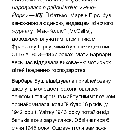
народилася в районі Квінс у Нью-
Йорку —
ІП
]
. ЇЇ батько, Марвін Пірс, був
заможною людиною, видавцем жіночого
журналу “Мак-Коллс” [McCall’s],
доводився внучатим племінником
Франкліну Пірсу, який був президентом
США в 1853—1857 роках. Мати Барбари
весь час віддавала вихованню чотирьох
дітей і веденню господарства.
Барбара Буш відвідувала привілейовану
школу, в молодості захоплювалася
тенісом і гольфом. Із майбутнім чоловіком
познайомилася, коли їй було 16 років (у
1942 році). Улітку 1943 року потайки від
батьків вони заручилися. Обвінчалися 6
січня 1945 року. Одразу після заміжжя