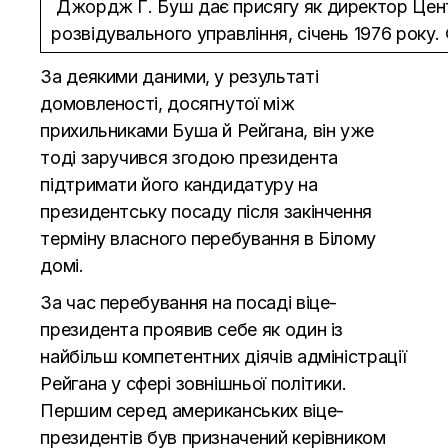
Джордж Г. Буш дає присягу як директор Цен
розвідувального управління, січень 1976 року.
За деякими даними, у результаті
домовленості, досягнутої між
прихильниками Буша й Рейгана, він уже
тоді заручився згодою президента
підтримати його кандидатуру на
президентську посаду після закінчення
терміну власного перебування в Білому
домі.
За час перебування на посаді віце-
президента проявив себе як один із
найбільш компетентних діячів адміністрації
Рейгана у сфері зовнішньої політики.
Першим серед американських віце-
президентів був призначений керівником