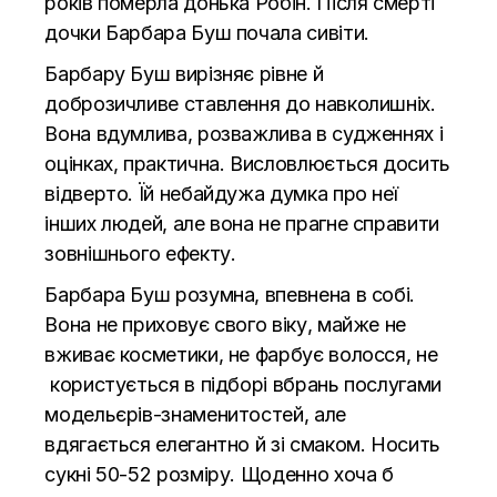
років померла донька Робін. Після смерті
дочки Барбара Буш почала сивіти.
Барбару Буш вирізняє рівне й
доброзичливе ставлення до навколишніх.
Вона вдумлива, розважлива в судженнях і
оцінках, практична. Висловлюється досить
відверто. Їй небайдужа думка про неї
інших людей, але вона не прагне справити
зовнішнього ефекту.
Барбара Буш розумна, впевнена в собі.
Вона не приховує свого віку, майже не
вживає косметики, не фарбує волосся, не
користується в підборі вбрань послугами
модельєрів-знаменитостей, але
вдягається елегантно й зі смаком. Носить
сукні 50-52 розміру. Щоденно хоча б