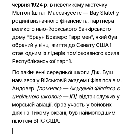
червня 1924 р. в невеликому містечку
Мілтон (штат Массачусетс — Bay State) у
родині визначного фінансиста, партнера
великого нью-йоркського банкірського
дому “Браун Бразерс Гаррімен”, який був
обраний у кінці життя до Сенату США і
став одним із лідерів поміркованого крила
Республіканської партії.
По закінченні середньої школи Дж. Буш
навчався у Військовій академії Філліпса в м.
Андовері
[помилка — Академія Філліпса є
цивільною школою —
ІП
]
, відтак служив у
морській авіації, брав участь у бойових
діях на Тихому океані, був наймолодшим
пілотом ВПС США.