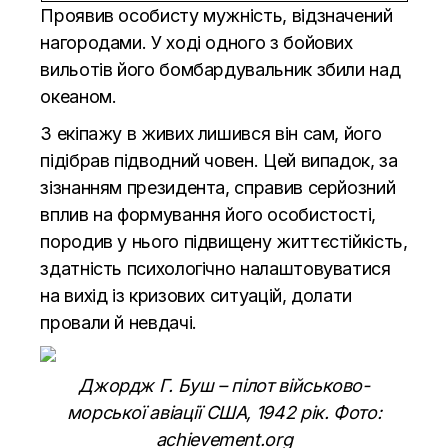
Проявив особисту мужність, відзначений
нагородами. У ході одного з бойових
вильотів його бомбардувальник збили над
океаном.
З екіпажу в живих лишився він сам, його
підібрав підводний човен. Цей випадок, за
зізнанням президента, справив серйозний
вплив на формування його особистості,
породив у нього підвищену життєстійкість,
здатність психологічно налаштовуватися
на вихід із кризових ситуацій, долати
провали й невдачі.
Джордж Г. Буш – пілот військово-
морської авіації США, 1942 рік. Фото:
achievement.org