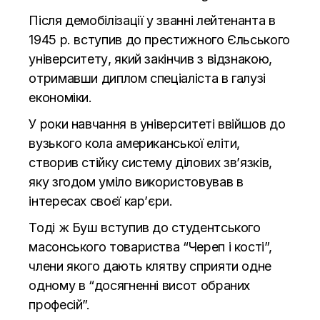
Після демобілізації у званні лейтенанта в
1945 р. вступив до престижного Єльського
університету, який закінчив з відзнакою,
отримавши диплом спеціаліста в галузі
економіки.
У роки навчання в університеті ввійшов до
вузького кола американської еліти,
створив стійку систему ділових зв’язків,
яку згодом уміло використовував в
інтересах своєї кар’єри.
Тоді ж Буш вступив до студентського
масонського товариства “Череп і кості”,
члени якого дають клятву сприяти одне
одному в “досягненні висот обраних
професій”.