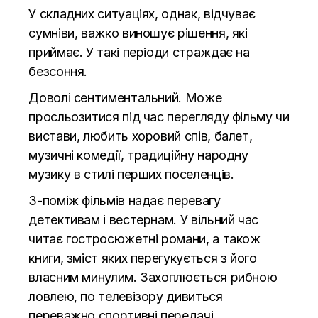
У складних ситуаціях, однак, відчуває
сумніви, важко виношує рішення, які
приймає. У такі періоди страждає на
безсоння.
Доволі сентиментальний. Може
просльозитися під час перегляду фільму чи
вистави, любить хоровий спів, балет,
музичні комедії, традиційну народну
музику в стилі перших поселенців.
З-поміж фільмів надає перевагу
детективам і вестернам. У вільний час
читає гостросюжетні романи, а також
книги, зміст яких перегукується з його
власним минулим. Захоплюється рибною
ловлею, по телевізору дивиться
переважно спортивні передачі.