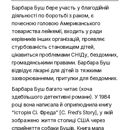
Барбара Буш бере участь у благодійній
діяльності по боротьбі з раком, є
почесною головою Американського
товариства лейкемії, входить у ради
керівників інших організацій, проявляє
стурбованість становищем дітей,
цікавиться проблемами СНІДу, бездомних,
громадянськими правами. Барбара Буш
відвідує лікарні для дітей із тяжкими
захворюваннями, притулки для бездомних.
Барбара Буш багато читає (хоча
здебільшого детективні романи). У 1984
році вона написала й оприлюднила книгу
“Історія Сі. Фреда” [C. Fred’s Story], у якій
зображено життя столиці США через
сприйняття собаки Бушів. Книга мала