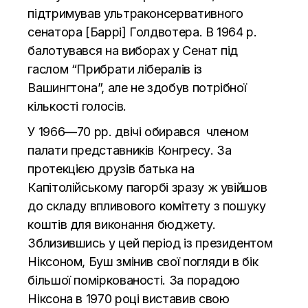
підтримував ультраконсервативного
сенатора [Баррі] Голдвотера. В 1964 р.
балотувався на виборах у Сенат під
гаслом “Прибрати лібералів із
Вашингтона”, але не здобув потрібної
кількості голосів.
У 1966—70 рр. двічі обирався членом
палати представників Конгресу. За
протекцією друзів батька на
Капітолійському пагорбі зразу ж увійшов
до складу впливового комітету з пошуку
коштів для виконання бюджету.
Зблизившись у цей період із президентом
Ніксоном, Буш змінив свої погляди в бік
більшої поміркованості. За порадою
Ніксона в 1970 році виставив свою