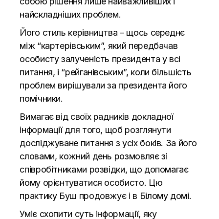
собою рішення лише найважливіших і
найскладніших проблем.
Його стиль керівництва – щось середнє
між “картерівським”, який передбачав
особисту залученість президента у всі
питання, і “рейганівським”, коли більшість
проблем вирішували за президента його
помічники.
Вимагає від своїх радників докладної
інформації для того, щоб розглянути
досліджуване питання з усіх боків. За його
словами, кожний день розмовляє зі
співробітниками розвідки, що допомагає
йому орієнтуватися особисто. Цю
практику Буш продовжує і в Білому домі.
Уміє схопити суть інформації, яку