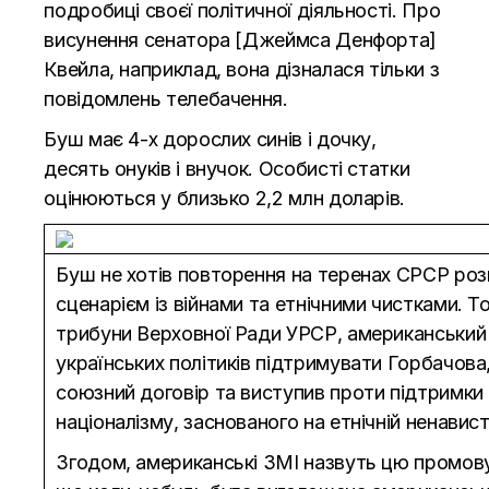
подробиці своєї політичної діяльності. Про
висунення сенатора [Джеймса Денфорта]
Квейла, наприклад, вона дізналася тільки з
повідомлень телебачення.
Буш має 4-х дорослих синів і дочку,
десять онуків і внучок. Особисті статки
оцінюються у близько 2,2 млн доларів.
Буш не хотів повторення на теренах СРСР ро
сценарієм із війнами та етнічними чистками. Т
трибуни Верховної Ради УРСР, американський
українських політиків підтримувати Горбачова
союзний договір та виступив проти підтримки
націоналізму, заснованого на етнічній ненависті
Згодом, американські ЗМІ назвуть цю промову