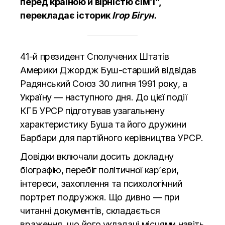
перед країною й вірністю сім’ї”,
перекладає
історик
Ігор Бігун.
41-й президент Сполучених Штатів
Америки Джордж Буш-старший відвідав
Радянський Союз 30 липня 1991 року, а
Україну — наступного дня. До цієї події
КГБ УРСР підготував узагальнену
характеристику Буша та його дружини
Барбари для партійного керівництва УРСР.
Довідки включали досить докладну
біографію, перебіг політичної кар’єри,
інтереси, захоплення та психологічний
портрет подружжя. Що дивно — при
читанні документів, складається
враження, що його укладачі місцями навіть