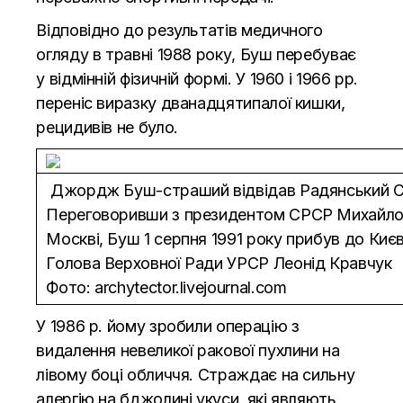
Відповідно до результатів медичного
огляду в травні 1988 року, Буш перебуває
у відмінній фізичній формі. У 1960 і 1966 рр.
переніс виразку дванадцятипалої кишки,
рецидивів не було.
Джордж Буш-страший відвідав Радянський Со
Переговоривши з президентом СРСР Михайло
Москві, Буш 1 серпня 1991 року прибув до Києв
Голова Верховної Ради УРСР Леонід Кравчук
Фото: archytector.livejournal.com
У 1986 р. йому зробили операцію з
видалення невеликої ракової пухлини на
лівому боці обличчя. Страждає на сильну
алергію на бджолині укуси, які являють