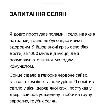
ЗАПИТАННЯ СЕЛЯН
Я довго простував полями, і село, на яке я
натрапив, точно не було щасливим і
здоровим. Я йшов вночі крізь село біля
Волги, за 1000 миль від місця, де я
розмовляв зі статним молодим
комуністом.
Сонце сідало в глибоке червоне сяйво,
ставало темніше та похмуріше. Я помітив
світло у вікні дерев’яної хижі, постукав у
двері, зайшов усередину і побачив групу
зарослих, грубих селян.