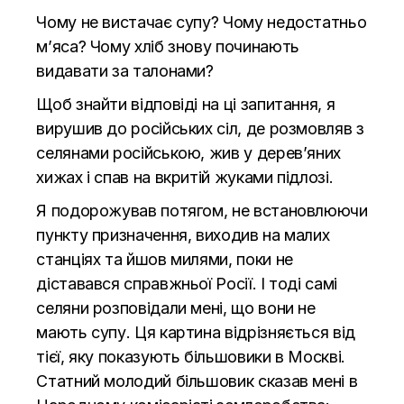
Чому не вистачає супу? Чому недостатньо
м’яса? Чому хліб знову починають
видавати за талонами?
Щоб знайти відповіді на ці запитання, я
вирушив до російських сіл, де розмовляв з
селянами російською, жив у дерев’яних
хижах і спав на вкритій жуками підлозі.
Я подорожував потягом, не встановлюючи
пункту призначення, виходив на малих
станціях та йшов милями, поки не
діставався справжньої Росії. І тоді самі
селяни розповідали мені, що вони не
мають супу. Ця картина відрізняється від
тієї, яку показують більшовики в Москві.
Статний молодий більшовик сказав мені в