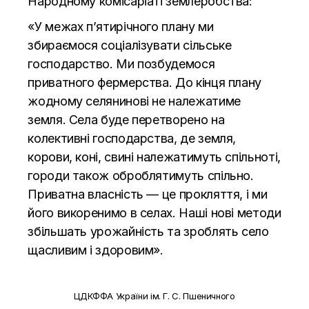
Народному комісаріаті землеробства:
«У межах п’ятирічного плану ми
збираємося соціалізувати сільське
господарство. Ми позбудемося
приватного фермерства. До кінця плану
жодному селянинові не належатиме
земля. Села буде перетворено на
колективні господарства, де земля,
корови, коні, свині належатимуть спільноті,
городи також оброблятимуть спільно.
Приватна власність — це прокляття, і ми
його викоренимо в селах. Наші нові методи
збільшать урожайність та зроблять село
щасливим і здоровим».
ЦДКФФА України ім. Г. С. Пшеничного