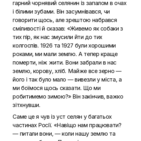
гарний чорнявий селянин із запалом в очах
і білими зубами. Він засумнівався, чи
говорити щось, але зрештою набрався
сміливості й сказав: «Живемо як собаки з
тих пір, як нас змусили йти до тих
колгоспів. 1926 та 1927 були хорошими
роками, ми мали землю. А тепер краще
померти, ніж жити. Вони забрали в нас
землю, корову, хліб. Майже все зерно —
його і так було мало — вивезли у міста, а
ми боїмося щось сказати. Що ми
робитимемо зимою?» Він закінчив, важко
зітхнувши.
Саме це я чув із уст селян у багатьох
частинах Росії. «Навіщо нам працювати?
— питали вони, — коли нашу землю та