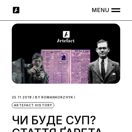
Skip
to
the
content
25.11.2019
BY
ROMANKORZHYK
ARTEFACT.HISTORY
ЧИ БУДЕ СУП?