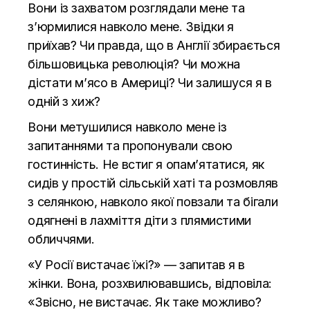
Вони із захватом розглядали мене та
з’юрмилися навколо мене. Звідки я
приїхав? Чи правда, що в Англії збирається
більшовицька революція? Чи можна
дістати м’ясо в Америці? Чи залишуся я в
одній з хиж?
Вони метушилися навколо мене із
запитаннями та пропонували свою
гостинність. Не встиг я опам’ятатися, як
сидів у простій сільській хаті та розмовляв
з селянкою, навколо якої повзали та бігали
одягнені в лахміття діти з плямистими
обличчями.
«У Росії вистачає їжі?» — запитав я в
жінки. Вона, розхвилювавшись, відповіла:
«Звісно, не вистачає. Як таке можливо?