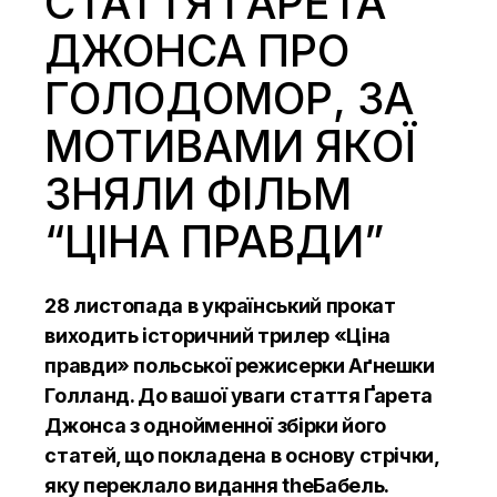
СТАТТЯ ҐАРЕТА
ДЖОНСА ПРО
ГОЛОДОМОР, ЗА
МОТИВАМИ ЯКОЇ
ЗНЯЛИ ФІЛЬМ
“ЦІНА ПРАВДИ”
28 листопада в український прокат
виходить
історичний трилер
«Ціна
правди»
польської режисерки Аґнешки
Голланд. До вашої уваги стаття Ґарета
Джонса з однойменної збірки його
статей, що покладена в основу стрічки,
яку переклало видання
theБабель
.