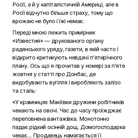
Росії, а й у капіталістичній Америці, але в
Росії відчутно більше страху, тому що
врожаю не було і їжі немає.
Переді мною лежить примірник
«Известия» — друкованого органу
радянського уряду, газети, в якій часто і
відкрито критикують невдачі п’ятирічного
плану. Ось що я прочитав у номері за п’яте
жовтня у статті про Донбас, де
видобувають вугілля і виробляють залізо
та сталь:
«У крамницях Макіївки дружини робітників
чекають на овочі. Час до часу проїжджає
переповнена вантажівка. Монотонно
падає рідкий осінній дощ. Домогосподарка
чекає… Продавець намагається її