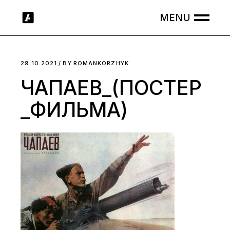
Skip
to
the
content
29.10.2021
BY
ROMANKORZHYK
ЧАПАЕВ_(ПОСТЕР
_ФИЛЬМА)