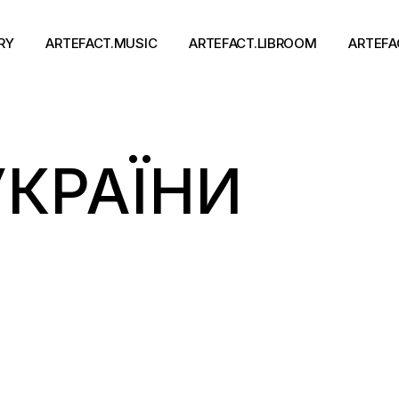
RY
ARTEFACT.MUSIC
ARTEFACT.LIBROOM
ARTEFA
Виконавці
Книги
УКРАЇНИ
Альбоми
Письменники
Концерти
Події
тя