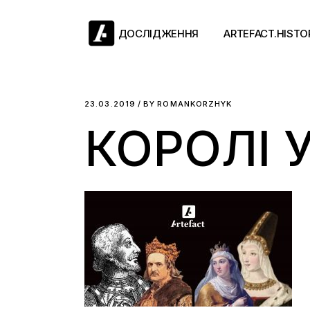
Skip
to
the
ДОСЛІДЖЕННЯ
ARTEFACT.HISTO
content
Античний двіж
23.03.2019
BY
ROMANKORZHYK
КОРОЛІ 
Такі середні віки
Ранній модерн
Довге ХІХ століт
Новітні історії