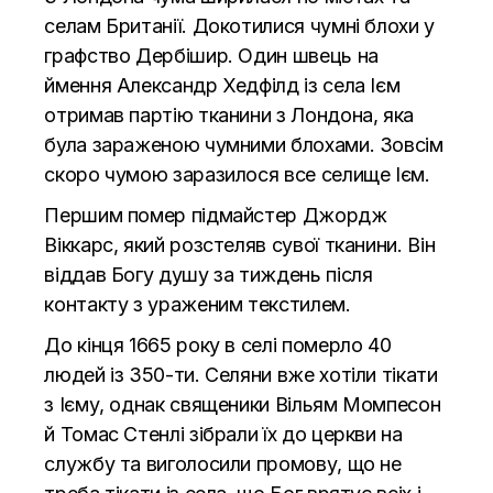
селам Британії. Докотилися чумні блохи у
графство Дербішир. Один швець на
ймення Александр Хедфілд із села Ієм
отримав партію тканини з Лондона, яка
була зараженою чумними блохами. Зовсім
скоро чумою заразилося все селище Ієм.
Першим помер підмайстер Джордж
Віккарс, який розстеляв сувої тканини. Він
віддав Богу душу за тиждень після
контакту з ураженим текстилем.
До кінця 1665 року в селі померло 40
людей із 350-ти. Селяни вже хотіли тікати
з Ієму, однак священики Вільям Момпесон
й Томас Стенлі зібрали їх до церкви на
службу та виголосили промову, що не