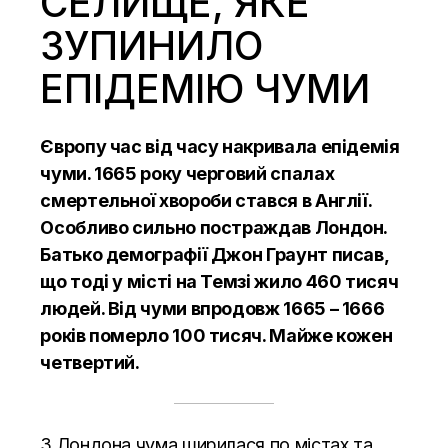
СЕЛИЩЕ, ЯКЕ
ЗУПИНИЛО
ЕПІДЕМІЮ ЧУМИ
Європу час від часу накривала епідемія
чуми. 1665 року черговий спалах
смертельної хвороби стався в Англії.
Особливо сильно постраждав Лондон.
Батько демографії Джон Граунт писав,
що тоді у місті на Темзі жило 460 тисяч
людей. Від чуми впродовж 1665 – 1666
років померло 100 тисяч. Майже кожен
четвертий.
З Лондона чума ширилася по містах та