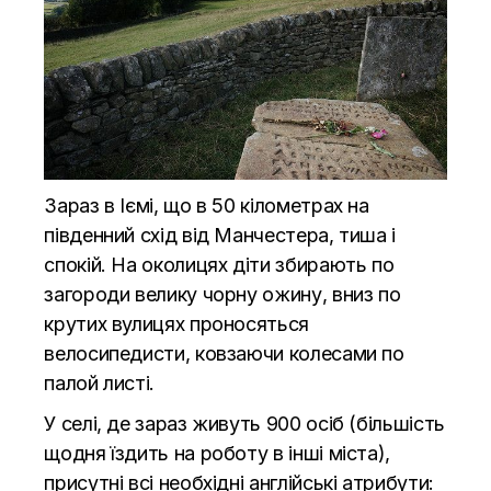
Зараз в Іємі, що в 50 кілометрах на
південний схід від Манчестера, тиша і
спокій. На околицях діти збирають по
загороди велику чорну ожину, вниз по
крутих вулицях проносяться
велосипедисти, ковзаючи колесами по
палой листі.
У селі, де зараз живуть 900 осіб (більшість
щодня їздить на роботу в інші міста),
присутні всі необхідні англійські атрибути: