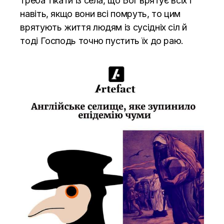
треба тікати із села, що Бог врятує всіх і
навіть, якщо вони всі помруть, то цим
врятують життя людям із сусідніх сіл й
тоді Господь точно пустить їх до раю.