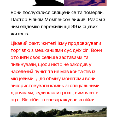
Вони послухалися священиків та померли.
Пастор Вільям Момпенсон вижив. Разом з
ним епідемію пережили ще 89 місцевих
жителів.
Цікавий факт: жителі Ієму продовжували
торгівлю з мешканцями сусідніх сіл. Вони
оточили своє селище заставами та
пильнували, щоби ніхто не заходив у
населений пункт та не мав контактів із
місцевими. Для обміну монетами вони
використовували камінь зі спеціальними
дірочками, куди клали гроші, вимочені в
оцті. Він ніби то знезаражував копійки.