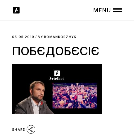
Skip
to
the
content
05.05.2019
BY
ROMANKORZHYK
ПОБЄДОБЄСІЄ
SHARE