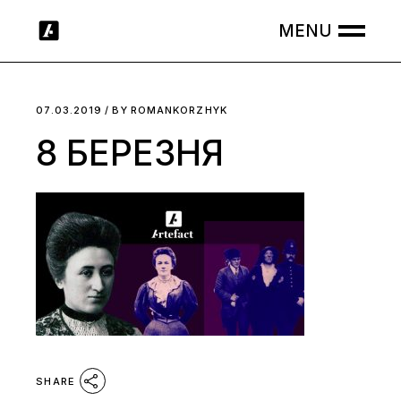
Skip
to
the
content
07.03.2019
BY
ROMANKORZHYK
8 БЕРЕЗНЯ
SHARE