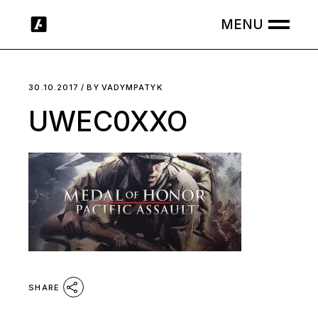
Skip
to
the
content
30.10.2017
BY
VADYMPATYK
UWEC0XXO
SHARE