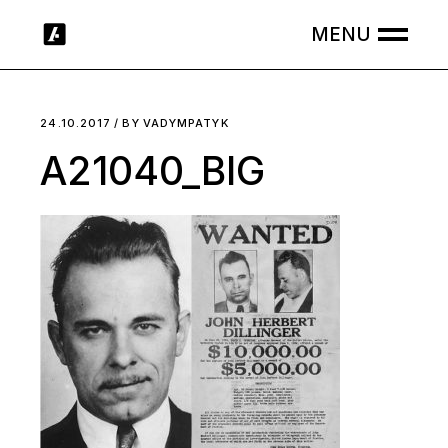
Skip
to
the
content
24.10.2017
BY
VADYMPATYK
A21040_BIG