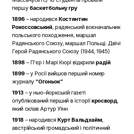
першу
баскетбольну гру
1896
– народився
Костянтин
Рокоссовський
, радянський воєначальник
польського походження, маршал
Радянського Союзу, маршал Польщі. Двічі
Герой Радянського Союзу (1944, 1945)
1898
– П’єр і Марі Кюрі відкрили
радій
1899
– у Росії вийшов перший номер
журналу
“Огоньок”
1913
– у нью-йоркській газеті
опублікований перший в історії
кросворд
,
який склав Артур Уїнн
1918
– народився
Курт Вальдхайм
,
австрійський громадський і політичний