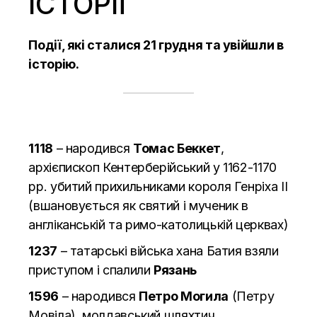
ІСТОРІЇ
Події, які сталися 21 грудня та увійшли в
історію.
1118
– народився
Томас Беккет
,
архієпископ Кентерберійський у 1162-1170
рр. убитий прихильниками короля Генріха ІІ
(вшановується як святий і мученик в
англіканській та римо-католицькій церквах)
1237
– татарські війська хана Батия взяли
приступом і спалили
Рязань
1596
– народився
Петро Могила
(Петру
Мовіла), молдавський шляхтич,