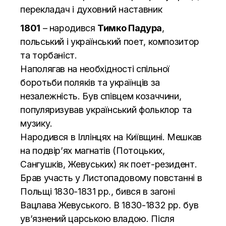
перекладач і духовний наставник
1801
– народився
Тимко Падура
,
польський і український поет, композитор
та торбаніст.
Наполягав на необхідності спільної
боротьби поляків та українців за
незалежність. Був співцем козаччини,
популяризував український фольклор та
музику.
Народився в Іллінцях на Київщині. Мешкав
на подвір’ях магнатів (Потоцьких,
Сангушків, Жевуських) як поет-резидент.
Брав участь у Листопадовому повстанні в
Польщі 1830-1831 рр., бився в загоні
Вацлава Жевуського. В 1830-1832 рр. був
ув’язнений царською владою. Після