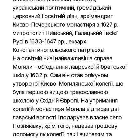
український політичний, громадський
церковний і освітній діяч, архімандрит
Києво-Печерського монастиря з 1627 р.
митрополит Київський, Галицький і всієї
Русі в 1633-1647 рр., екзарх
Константинопольського патріарха.
На освітній ниві найважливіша справа
Могили – об’єднання лаврської й братської
шкіл у 1632 р. Сам він став опікуном
утвореної Києво-Могилянської колегії, що
була першою вищою православною
школою у Східній Європі. На утримання
колегії й монастиря Могила відписав дві
лаврські волості і подарував власне село
Позняківку, крім того, надавав грошову
допомогу як колегії, так і вчителям та