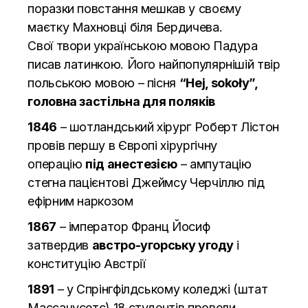
поразки повстання мешкав у своєму
маєтку Махновці біля Бердичева.
Свої твори українською мовою Падура
писав латинкою. Його найпопулярнішій твір
польською мовою – пісня
“Hej, sokoły”,
головна застільна для поляків
1846
– шотландський хірург Роберт Лістон
провів першу в Європі хірургічну
операцію
під анестезією
– ампутацію
стегна пацієнтові Джеймсу Черчіллю під
ефірним наркозом
1867
– імператор Франц Йосиф
затвердив
австро-угорську угоду
і
конституцію Австрії
1891
– у Спрінгфілдському коледжі (штат
Массачусетс) 18 студентів провели