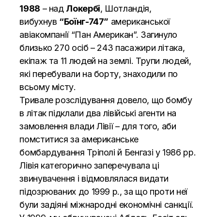
1988
– над
Локербі
, Шотландія,
вибухнув
“Боїнг-747”
американської
авіакомпанії “Пан Американ”. Загинуло
близько 270 осіб – 243 пасажири літака,
екіпаж та 11 людей на землі. Трупи людей,
які перебували на борту, знаходили по
всьому місту.
Тривале розслідування довело, що бомбу
в літак підклали два лівійські агенти на
замовлення влади Лівії – для того, аби
помститися за американське
бомбардування Тріполі й Бенгазі у 1986 рр.
Лівія категорично заперечувала ці
звинувачення і відмовлялася видати
підозрюваних до 1999 р., за що проти неї
були задіяні міжнародні економічні санкції.