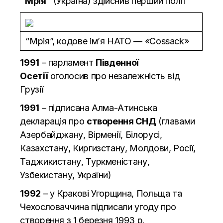
“Мрія”
(Україна) здійснив перший політ
“Мрія”, кодове ім’я НАТО — «Cossack»
1991
– парламент
Південної
Осетії
оголосив про незалежність від
Грузії
1991
– підписана Алма-Атинська
декларація про
створення СНД
(главами
Азербайджану, Вірменії, Білорусі,
Казахстану, Киргизстану, Молдови, Росії,
Таджикистану, Туркменістану,
Узбекистану, України)
1992
– у Кракові Угорщина, Польща та
Чехословаччина підписали угоду про
створення з 1 березня 1993 р.