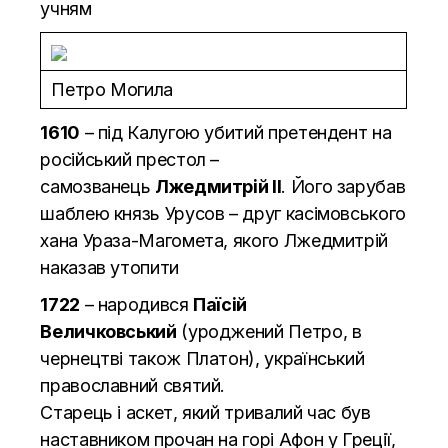
учням
Петро Могила
1610
– під Калугою убитий претендент на
російський престол –
самозванець
Лжедмитрій II
. Його зарубав
шаблею князь Урусов – друг касімовського
хана Ураза-Магомета, якого Лжедмитрій
наказав утопити
1722
– народився
Паїсій
Величковський
(уроджений Петро, в
чернецтві також Платон), український
православний святий.
Старець і аскет, який тривалий час був
наставником прочан на горі Афон у Греції,