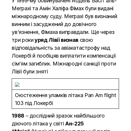
У 1999-му обвинувачені Абдель Басіт аль-
Меграхі та Амін Халіфа Фімах були видані
міжнародному суду. Меграхі був визнаний
винним і засуджений до довічного
ув’язнення, Фімаха виправдали. Ще через
три роки
уряд Лівії визнав
свою
відповідальність за авіакатастрофу над
Локербі й пообіцяв виплатити компенсації
сім’ям загиблих. Міжнародні санкції проти
Лівії були зняті
Оюстеження уламків літака Pan Am flight
103 під Локербі
1988
– дослідний зразок найбільшого
діючого літака у світі
Ан-225