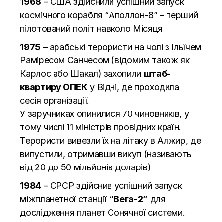
1968
– США здійснили успішний запуск
космічного корабля “Аполлон-8” – перший
пілотований політ навколо Місяця
1975
– арабські терористи на чолі з Ільїчем
Раміресом Санчесом (відомим також як
Карлос або Шакал) захопили
штаб-
квартиру ОПЕК
у Відні, де проходила
сесія організації.
У заручниках опинилися 70 чиновників, у
тому числі 11 міністрів провідних країн.
Терористи вивезли їх на літаку в Алжир, де
випустили, отримавши викуп (називають
від 20 до 50 мільйонів доларів)
1984
– СРСР здійснив успішний запуск
міжпланетної станції
“Вега-2”
для
дослідження планет Сонячної системи.