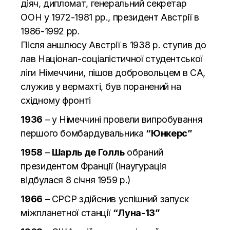
діяч, дипломат, генеральний секретар
ООН у 1972-1981 рр., президент Австрії в
1986-1992 рр.
Після аншлюсу Австрії в 1938 р. ступив до
лав Націонал-соціалістичної студентської
ліги Німеччини, пішов добровольцем в СА,
служив у вермахті, був поранений на
східному фронті
1936
– у Німеччині провели випробування
першого бомбардувальника
“Юнкерс”
1958
–
Шарль де Голль
обраний
президентом Франції (інаугурація
відбулася 8 січня 1959 р.)
1966
– СРСР здійснив успішний запуск
міжпланетної станції
“Луна-13”