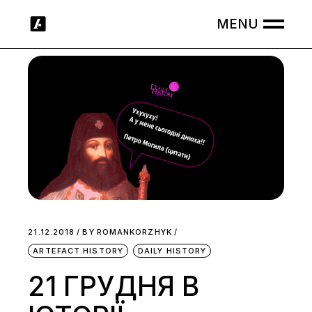
Skip
to
the
content
21.12.2018
BY
ROMANKORZHYK
ARTEFACT.HISTORY
DAILY HISTORY
21 ГРУДНЯ В