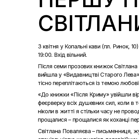
СВІТЛАН
3 квітня у Копальні кави (пл. Ринок, 
19:00. Вхід вільний.
Після семи прозових книжок Світлана
вийшла у «
Видавництві Старого Лева
тісно переплітаються із темою любові
«До книжки «Після Криму» увійшли вірш
феєрверку всіх душевних сил, коли в т
ніколи в житті я стільки часу не прово
прощалися – прощалися як коханці пер
Світлана Поваляєва – письменниця, жу