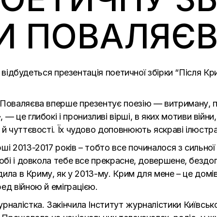
И ПОВАЛЯЄВ
10) відбудеться презентація поетичної збірки “Після 
 Поваляєва вперше презентує поезію — витриману, п
», — це глибокі і пронизливі вірші, в яких мотиви війни
 й чуттєвості. Їх чудово доповню
ють яскраві ілюстра
і 2013-2017 років – тобто все починалося з сильної з
обі і довкола тебе все прекрасне, довершене, бездога
дила в Криму, як у 2013-му. Крим для мене – це домів
ед війною й еміграцією.
рналістка. Закінчила Інститут журналістики Київсько