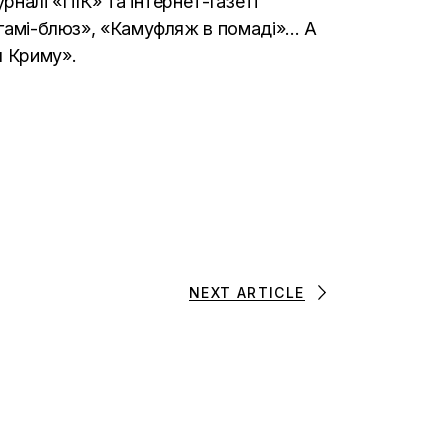
рналі «ПІК» та інтернет-газеті
рігамі-блюз», «Камуфляж в помаді»… А
я Криму».
NEXT ARTICLE