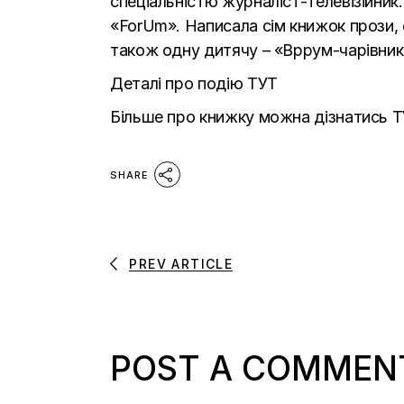
спеціальністю журналіст-телевізійник.
«ForUm». Написала сім книжок прози, 
також одну дитячу – «Вррум-чарівник»
Деталі про подію
ТУТ
Більше про книжку можна дізнатись
Т
SHARE
PREV ARTICLE
POST A COMMEN