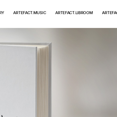
RY
ARTEFACT.MUSIC
ARTEFACT.LIBROOM
ARTEFA
Виконавці
Книги
Альбоми
Письменники
Концерти
Події
тя