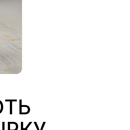
ЮТЬ
ІРКУ