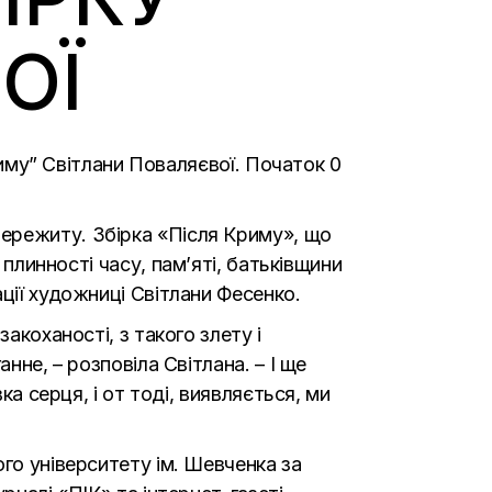
ОЇ
Криму” Світлани Поваляєвої. Початок 0
ережиту. Збірка «Після Криму», що
, плинності часу, пам’яті, батьківщини
ції художниці Світлани Фесенко.
акоханості, з такого злету і
нне, – розповіла Світлана. – І ще
ка серця, і от тоді, виявляється, ми
го університету ім. Шевченка за