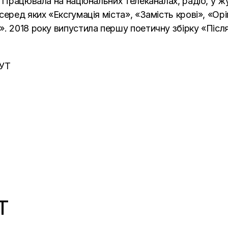
 Працювала на національних телеканалах, радіо, у жу
серед яких «Ексгумація міста», «Замість крові», «О
. 2018 року випустила першу поетичну збірку «Післ
УТ
T