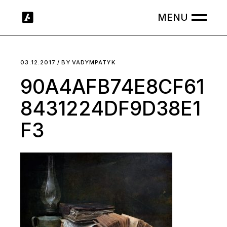
Skip
to
the
content
03.12.2017
BY
VADYMPATYK
90A4AFB74E8CF61
8431224DF9D38E1
F3