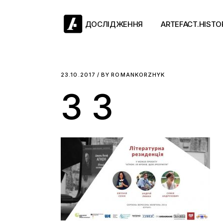
Skip
to
the
ДОСЛІДЖЕННЯ
ARTEFACT.HISTO
content
Античний двіж
23.10.2017
BY
ROMANKORZHYK
З 3
Такі середні віки
Ранній модерн
Довге ХІХ століт
Новітні історії