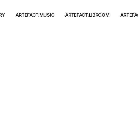
RY
ARTEFACT.MUSIC
ARTEFACT.LIBROOM
ARTEFA
Виконавці
Книги
Альбоми
Письменники
Концерти
Події
тя