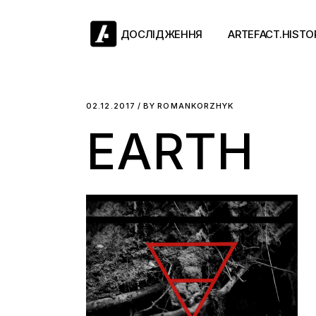
Skip
to
the
ДОСЛІДЖЕННЯ
ARTEFACT.HISTO
content
Античний двіж
02.12.2017
BY
ROMANKORZHYK
EARTH
Такі середні віки
Ранній модерн
Довге ХІХ століт
Новітні історії