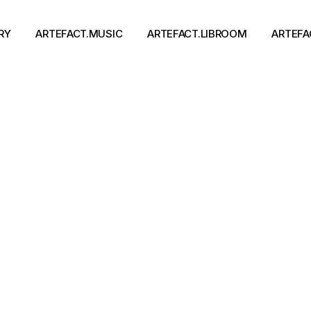
RY
ARTEFACT.MUSIC
ARTEFACT.LIBROOM
ARTEFA
Виконавці
Книги
Альбоми
Письменники
Концерти
Події
тя