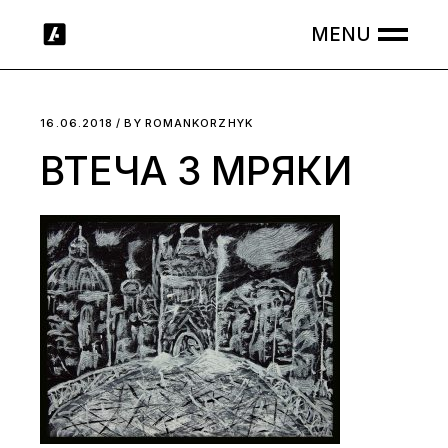
Skip
to
the
content
16.06.2018
BY
ROMANKORZHYK
ВТЕЧА З МРЯКИ