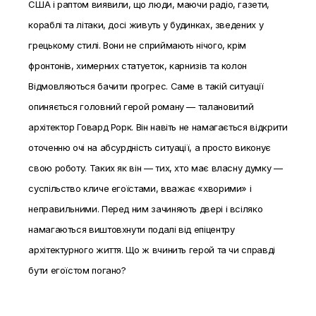
США і раптом виявили, що люди, маючи радіо, газети,
кораблі та літаки, досі живуть у будинках, зведених у
грецькому стилі. Вони не сприймають нічого, крім
фронтонів, химерних статуеток, карнизів та колон
Відмовляються бачити прогрес. Саме в такій ситуації
опиняється головний герой роману — талановитий
архітектор Говард Рорк. Він навіть не намагається відкрити
оточенню очі на абсурдність ситуації, а просто виконує
свою роботу. Таких як він — тих, хто має власну думку —
суспільство кличе егоїстами, вважає «хворими» і
неправильними. Перед ним зачиняють двері і всіляко
намагаються виштовхнути подалі від епіцентру
архітектурного життя. Що ж вчинить герой та чи справді
бути егоїстом погано?