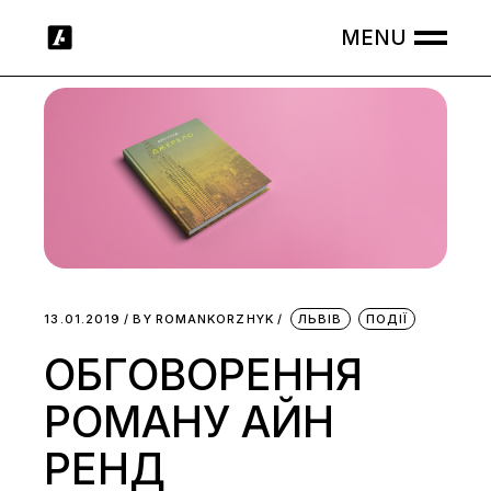
Skip
to
the
content
13.01.2019
BY
ROMANKORZHYK
ЛЬВІВ
ПОДІЇ
ОБГОВОРЕННЯ
РОМАНУ АЙН
РЕНД