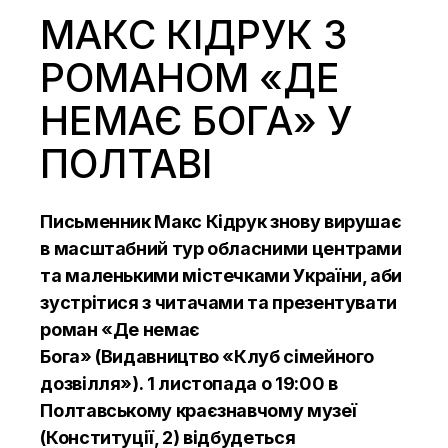
МАКС КІДРУК З
РОМАНОМ «ДЕ
НЕМАЄ БОГА» У
ПОЛТАВІ
Письменник Макс Кідрук знову вирушає
в масштабний тур обласними центрами
та маленькими містечками України, аби
зустрітися з читачами та презентувати
роман «Де немає
Бога» (Видавництво
«Клуб сімейного
дозвілля»
). 1 листопада о 19:00 в
Полтавському краєзнавчому музеї
(Конституції, 2) відбудеться