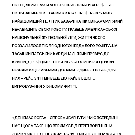
ПІЛОТ, ЯКИЙ НАМАГАЄТЬСЯ ПРИБОРКАТИ АЕРОФОБІЮ
ПІСЛЯ ЗАГИБЕЛІ КОХАНКИ В КАТАСТРОФІ РЕЙСУ MH17.
НАЙВІДОМІШИЙ ПОЛІТИК БАВАРІЇ НА ПІКОВІ КАР’ЄРИ, ЯКИЙ
НЕНАВИДИТЬ СВОЮ РОБОТУ. ГРАВЕЦЬ АМЕРИКАНСЬКОЇ
НАЦІОНАЛЬНОЇ ФУТБОЛЬНОЇ ЛІГИ, ЖИТТЯ ЯКОГО
РОЗВАЛИЛОСЯ ПІСЛЯ ОДНОГО НЕВДАЛОГО РОЗІГРАШУ.
ТАЄМНИЙ ПАПСЬКИЙ КАРДИНАЛ, ЯКИЙ ПРЯМУЄ ДО
КРАЇНИ, ДЕ ОФІЦІЙНО НЕ ІСНУЄ КАТОЛИЦЬКОЇ ЦЕРКВИ…
НЕЗНАЙОМЦІ З РІЗНИМИ ДОЛЯМИ. ЄДИНЕ СПІЛЬНЕ ДЛЯ
НИХ – РЕЙС 341, І ВІН ВЕДЕ ДО НАЙБІЛЬШОГО
ВИПРОБУВАННЯ У ЇХНЬОМУ ЖИТТІ.
«ДЕ НЕМАЄ БОГА» – СПРОБА ЗБАГНУТИ, ЧИ Є ВСЕРЕДИНІ
НАС ЩОСЬ ТАКЕ, ЩО ВТРИМУЄ ВІД ПЕРЕТВОРЕННЯ НА
ЗВІРІВ У МІСЦІ, ДЕ НЕ ДІЄ МОРАЛЬ, У МІСЦІ, ДЕ НЕМАЄ БОГА.