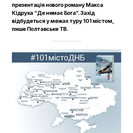
презентація нового роману Макса
Кідрука “Де немає Бога”. Захід
відбудеться у межах туру 101 містом,
пише
Полтавське ТВ.