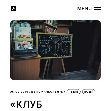
Skip
to
the
content
05.02.2019
BY
ROMANKORZHYK
ЛЬВІВ
ПОДІЇ
«КЛУБ