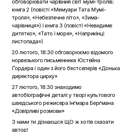
обговорювати чарівний світ мумі-тролів:
книга 2 (повісті «Мемуари Тата Мумі-
троля», «Небезпечне літо», «Зима-
чарівниця») і книга 3 (повісті «Невидиме
дитятко», «Тато і море», «Наприкінці
листопада»)
20 лютого, 18:30 обговорюємо відомого
норвезького письменника Юстейна
Ґордера і один з його бестселерів «Донька
директора цирку»
27 лютого, 18:30 знаходимо
автобіографічні деталі у творі культового
шведського режисера Інґмара Берґмана
«Довірливі розмови»
З нами ти дізнаєшся ЩО ж хотів сказати
автор!