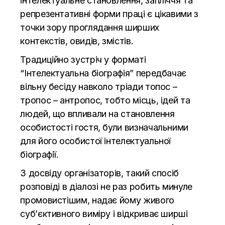
інтелектуальне становлення, запліччя та
репрезентативні форми праці є цікавими з
точки зору проглядання ширших
контекстів, овидів, змістів.
Традиційно зустріч у форматі
“Інтелектуальна біографія” передбачає
вільну бесіду навколо тріади топос –
тропос – антропос, тобто місць, ідей та
людей, що впливали на становлення
особистості гостя, були визначальними
для його особистої інтелектуальної
біографії.
З досвіду організаторів, такий спосіб
розповіді в діалозі не раз робить минуле
промовистішим, надає йому живого
суб’єктивного виміру і відкриває ширші