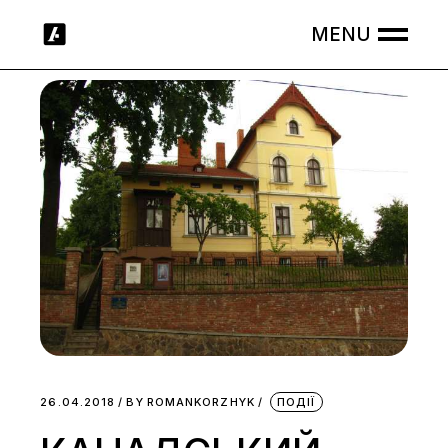
Skip
to
the
content
26.04.2018
BY
ROMANKORZHYK
ПОДІЇ