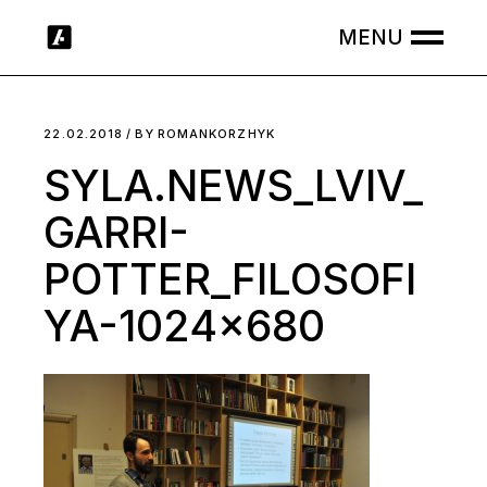
Skip
to
the
content
22.02.2018
BY
ROMANKORZHYK
SYLA.NEWS_LVIV_
GARRI-
POTTER_FILOSOFI
YA-1024×680