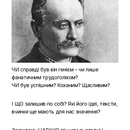
ЧИ справді був він генієм – чи лише
фанатичним трудог
оліком?
ЧИ був успішним? Коханим? Щасливим?
І ЩО залишив по собі? Які його ідеї, тексти,
вчинки ще мають для нас значення?