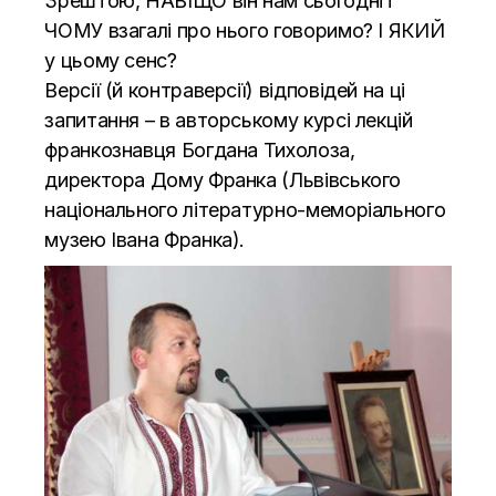
Зрештою, НАВІЩО він нам сьогодні і
ЧОМУ взагалі про нього говоримо? І ЯКИЙ
у цьому сенс?
Версії (й контраверсії) відповідей на ці
запитання – в авторському курсі лекцій
франкознавця Богдана Тихолоза,
директора Дому Франка (Львівського
національного літературно-меморіального
музею Івана Франка).