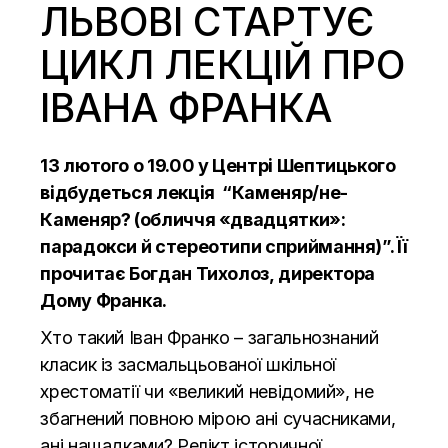
ЛЬВОВІ СТАРТУЄ
ЦИКЛ ЛЕКЦІЙ ПРО
ІВАНА ФРАНКА
13 лютого о 19.00 у Центрі Шептицького
відбудеться
лекція
“Каменяр/не-
Каменяр? (обличчя «двадцятки»:
парадокси й стереотипи сприймання)”. Її
прочитає Богдан Тихолоз, директора
Дому Франка.
Хто такий Іван Франко – загальнознаний
класик із засмальцьованої шкільної
хрестоматії чи «великий невідомий», не
збагнений повною мірою ані сучасниками,
ані нащадками? Релікт історичної