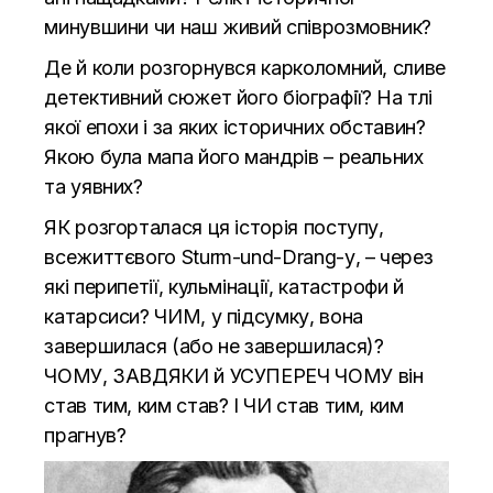
минувшини чи наш живий співрозмовник?
Де й коли розгорнувся карколомний, сливе
детективний сюжет його біографії? На тлі
якої епохи і за яких історичних обставин?
Якою була мапа його мандрів – реальних
та уявних?
ЯК розгорталася ця історія поступу,
всежиттєвого Sturm-und-Drang-у, – через
які перипетії, кульмінації, катастрофи й
катарсиси? ЧИМ, у підсумку, вона
завершилася (або не завершилася)?
ЧОМУ, ЗАВДЯКИ й УСУПЕРЕЧ ЧОМУ він
став тим, ким став? І ЧИ став тим, ким
прагнув?