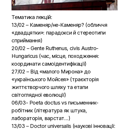
Тематика лекцій:
13/02 – Каменяр/не-Каменяр? (обличчя
«двадцятки»: парадокси й стереотипи
сприймання)
20/02 – Gente Ruthenus, civis Austro-
Hungaricus (час, місце, походження:
координати самоідентифікації)
27/02 – Від «малого Мирона» до
«українського Мойсея» (траєкторія
життєтворчого шляху та етапи
світоглядної еволюції)
06/03- Poeta doctus vs письменник-
робітник (література як штука,
лабораторія, варстат…)
13/03 – Doctor universalis (наукові інновації: