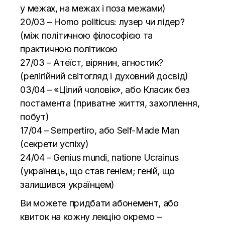
у межах, на межах і поза межами)
20/03 – Homo politicus: лузер чи лідер?
(між політичною філософією та
практичною політикою
27/03 – Атеїст, вірянин, агностик?
(релігійний світогляд і духовний досвід)
03/04 – «Цілий чоловік», або Класик без
постамента (приватне життя, захоплення,
побут)
17/04 – Sempertiro, або Self-Made Man
(секрети успіху)
24/04 – Genius mundi, natione Ucrainus
(українець, що став генієм; геній, що
залишився українцем)
Ви можете придбати абонемент, або
квиток на кожну лекцію окремо –