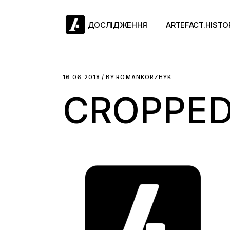
Skip
to
the
ДОСЛІДЖЕННЯ
ARTEFACT.HISTO
content
Античний двіж
16.06.2018
BY
ROMANKORZHYK
CROPPED
Такі середні віки
Ранній модерн
Довге ХІХ століт
Новітні історії