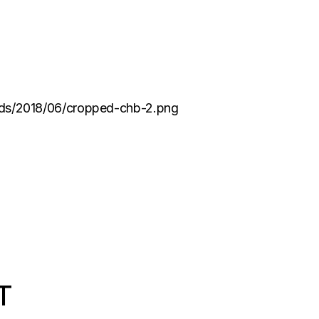
oads/2018/06/cropped-chb-2.png
T