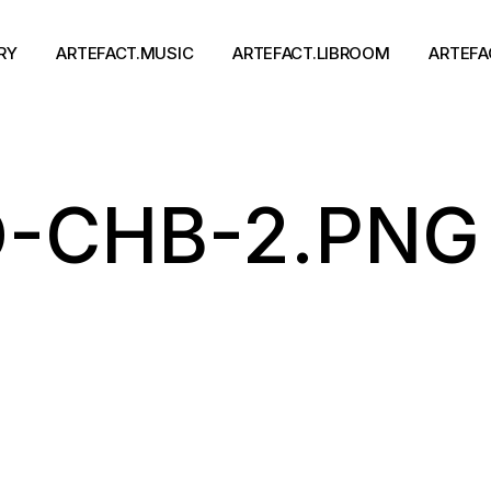
RY
ARTEFACT.MUSIC
ARTEFACT.LIBROOM
ARTEFA
Виконавці
Книги
-CHB-2.PNG
Альбоми
Письменники
Концерти
Події
тя