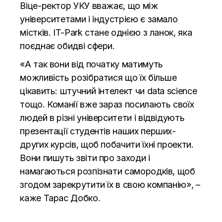
Віце-ректор УКУ вважає, що між
університетами і індустрією є замало
містків. IT-Park стане однією з ланок, яка
поєднає обидві сфери.
«А так вони від початку матимуть
можливість розібратися що їх більше
цікавить: штучний інтелект чи data science
тощо. Команії вже зараз посилають своїх
людей в різні університети і відвідують
презентації студентів наших перших-
других курсів, щоб побачити їхні проекти.
Вони пишуть звіти про заходи і
намагаються розпізнати самородків, щоб
згодом зарекрутити їх в свою компанію», –
каже Тарас Добко.