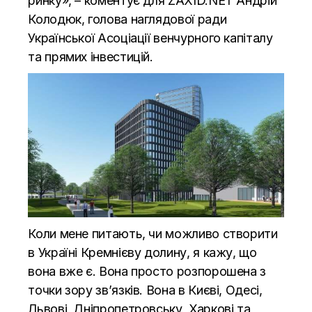
ринку», – коментує для ZAXID.NET Андрій
Колодюк, голова наглядової ради
Української Асоціації венчурного капіталу
та прямих інвестицій.
Коли мене питають, чи можливо створити
в Україні Кремнієву долину, я кажу, що
вона вже є. Вона просто розпорошена з
точки зору зв’язків. Вона в Києві, Одесі,
Львові, Дніпропетровську, Харкові та