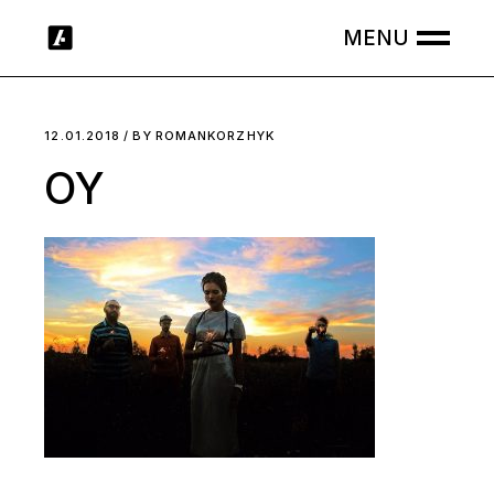
Skip
to
the
content
12.01.2018
BY
ROMANKORZHYK
OY