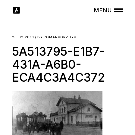
Skip
to
the
content
28.02.2018
BY
ROMANKORZHYK
5A513795-E1B7-
431A-A6B0-
ECA4C3A4C372