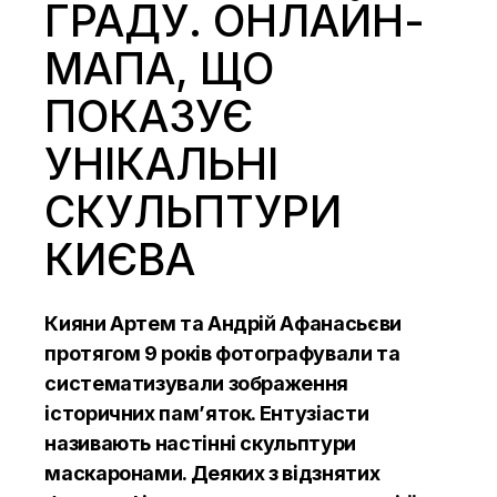
ГРАДУ. ОНЛАЙН-
МАПА, ЩО
ПОКАЗУЄ
УНІКАЛЬНІ
СКУЛЬПТУРИ
КИЄВА
Кияни Артем та Андрій Афанасьєви
протягом 9 років фотографували та
систематизували зображення
історичних пам’яток. Ентузіасти
називають настінні скульптури
маскаронами. Деяких з відзнятих