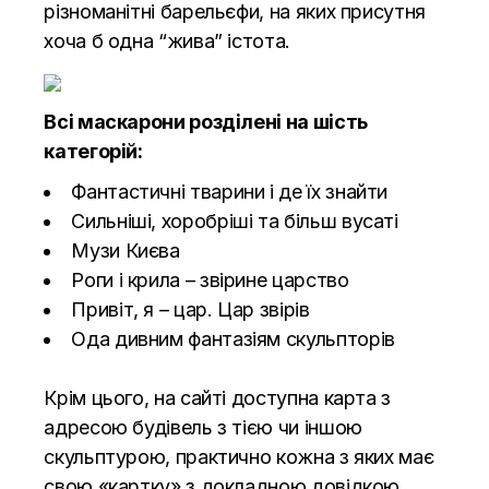
різноманітні барельєфи, на яких присутня
хоча б одна “жива” істота.
Всі маскарони розділені на шість
категорій:
Фантастичні тварини і де їх знайти
Сильніші, хоробріші та більш вусаті
Музи Києва
Роги і крила – звірине царство
Привіт, я – цар. Цар звірів
Ода дивним фантазіям скульпторів
Крім цього, на сайті доступна карта з
адресою будівель з тією чи іншою
скульптурою, практично кожна з яких має
свою «картку» з докладною довідкою.