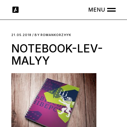
Skip
to
the
content
21.05.2018
BY
ROMANKORZHYK
NOTEBOOK-LEV-
MALYY