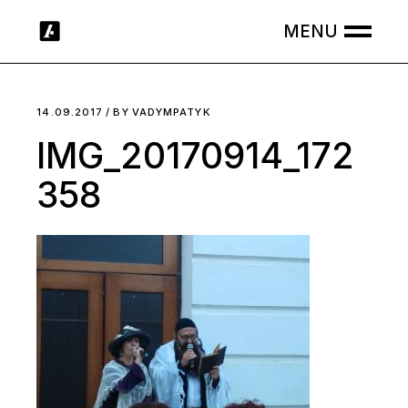
Skip
to
the
content
14.09.2017
BY
VADYMPATYK
IMG_20170914_172
358