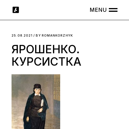
Skip
to
the
content
25.08.2021
BY
ROMANKORZHYK
ЯРОШЕНКО.
КУРСИСТКА