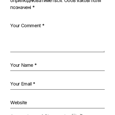
оприлюднюватиметься.
Обов’язкові поля
позначені
*