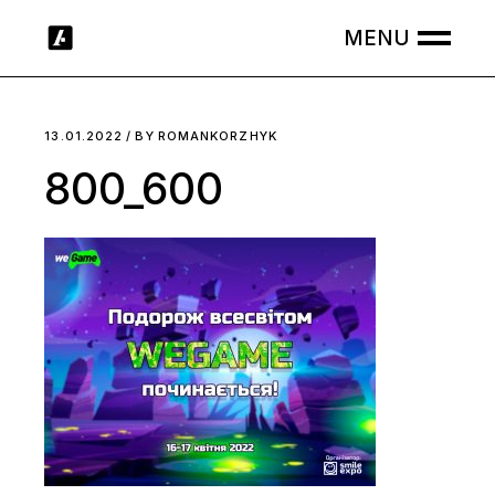
Skip
to
the
content
13.01.2022
BY
ROMANKORZHYK
800_600