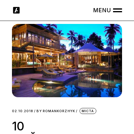
Skip
to
the
content
02.10.2018
BY
ROMANKORZHYK
МІСТА
10