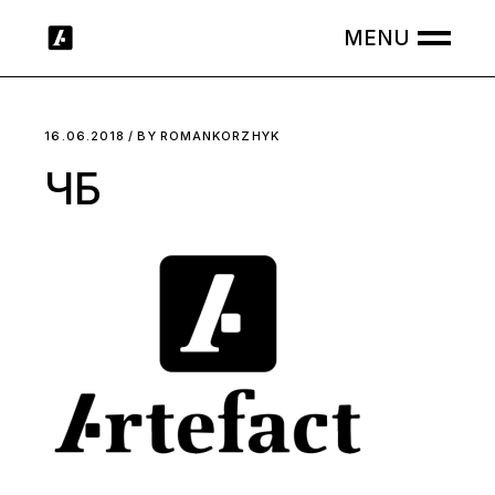
Skip
to
the
content
16.06.2018
BY
ROMANKORZHYK
ЧБ