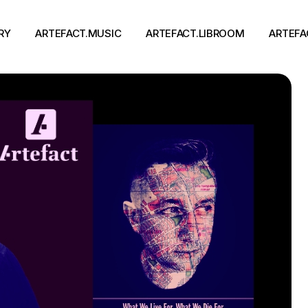
RY
ARTEFACT.MUSIC
ARTEFACT.LIBROOM
ARTEFA
Виконавці
Книги
Альбоми
Письменники
Концерти
Події
тя