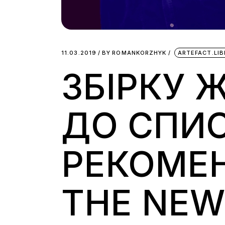
11.03.2019
BY
ROMANKORZHYK
ARTEFACT.LI
ЗБІРКУ
ДО СПИ
РЕКОМЕН
THE NEW