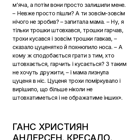
м’яча, а потім вони просто залишили мене.
– Невже просто пішли? А ти зовсім-зовсім
нічого не зробив? – запитала мама. – Ну, я
тільки трошки штовхався, трошки гарчав,
трохи кусався і зовсім трошки гавкав, –
сказало цуценятко й похнюпило носа. – А
кому ж сподобається грати з тим, хто
штовхається, гарчить і кусається? З таким
не хочуть дружити, – і мама лизнула
цуценя в ніс. Цуценя трохи поміркувало і
вирішило, що більше ніколи не
штовхатиметься і не ображатиме інших».
ГАНС ХРИСТИЯН
АНДЕРСЕН. КРЕСАЛО.