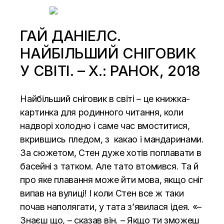
ГАЙ ДАНІЕЛС.
НАЙБІЛЬШИЙ СНІГОВИК
У СВІТІ. – Х.: РАНОК, 2018
Найбільший сніговик в світі – це книжка-
картинка для родинного читання, коли
надворі холодно і саме час вмоститися,
вкрившись пледом, з какао і мандаринами.
За сюжетом, Стен дуже хотів поплавати в
басейні з татком. Але тато втомився. Та й
про яке плавання може йти мова, якщо сніг
випав на вулиці! І коли Стен все ж таки
почав наполягати, у тата з’явилася ідея. «–
Знаєш що, – сказав він. – Якщо ти зможеш