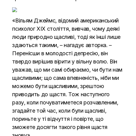
«Вільям Джеймс, відомий американський
психолог ХІХ століття, вивчав, чому деякі
люди природно щасливі, тоді як інші лише
здаються такими, – нагадує авторка. –
Перенісши в молодості депресію, він
твердо вирішив вірити у вільну волю. Він
уважав, що ми самі обираємо, чи бути нам
щасливими; що сама впевненість, ніби ми
можемо бути щасливими, зрештою
приводить до щастя. Тож наступного
разу, коли почуватиметеся розчавленим,
згадайте той час, коли були щасливі,
пориньте у ті відчуття і повірте, що
зможете досягти такого рівня щастя
знову».