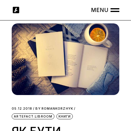
Skip
to
the
content
05.12.2018
BY
ROMANKORZHYK
ARTEFACT.LIBROOM
КНИГИ