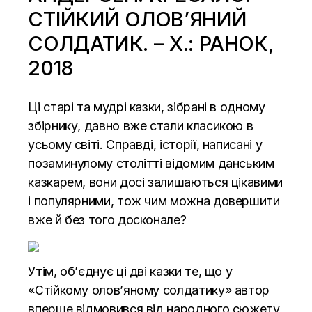
СТІЙКИЙ ОЛОВ’ЯНИЙ
СОЛДАТИК. – Х.: РАНОК,
2018
Ці старі та мудрі казки, зібрані в одному
збірнику, давно вже стали класикою в
усьому світі. Справді, історії, написані у
позаминулому столітті відомим данським
казкарем, вони досі залишаються цікавими
і популярними, тож чим можна довершити
вже й без того досконале?
Утім, об’єднує ці дві казки те, що у
«Стійкому олов’яному солдатику» автор
вперше відмовився від народного сюжету