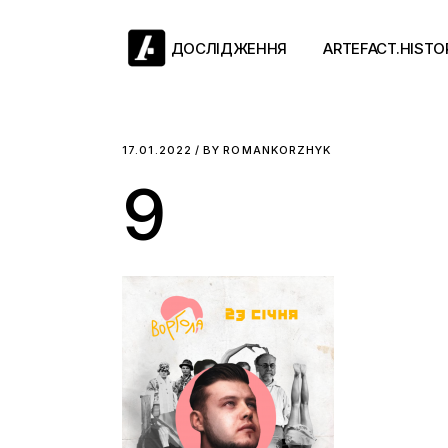
Skip
to
the
ДОСЛІДЖЕННЯ
ARTEFACT.HISTO
content
Античний двіж
17.01.2022
BY
ROMANKORZHYK
9
Такі середні віки
Ранній модерн
Довге ХІХ століт
Новітні історії