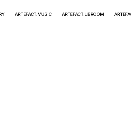
RY
ARTEFACT.MUSIC
ARTEFACT.LIBROOM
ARTEFA
Виконавці
Книги
Альбоми
Письменники
Концерти
Події
тя