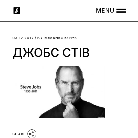
Skip
to
the
content
03.12.2017
BY
ROMANKORZHYK
ДЖОБС СТІВ
SHARE