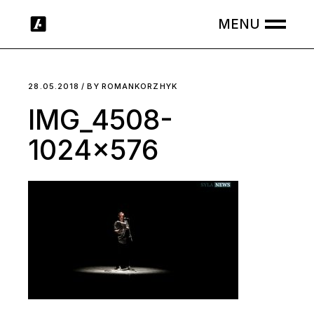
Skip
to
the
content
28.05.2018
BY
ROMANKORZHYK
IMG_4508-
1024×576