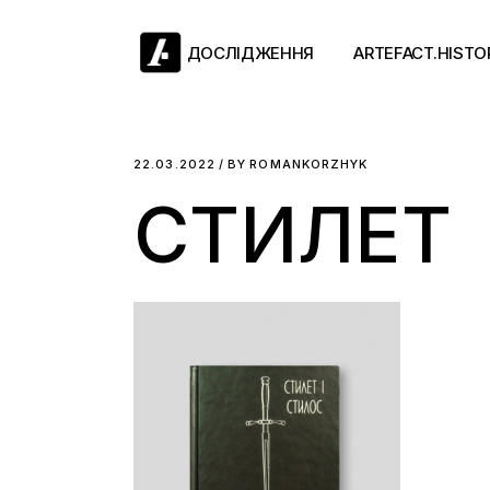
Skip
to
the
ДОСЛІДЖЕННЯ
ARTEFACT.HISTO
content
Античний двіж
22.03.2022
BY
ROMANKORZHYK
СТИЛЕТ
Такі середні віки
Ранній модерн
Довге ХІХ століт
Новітні історії