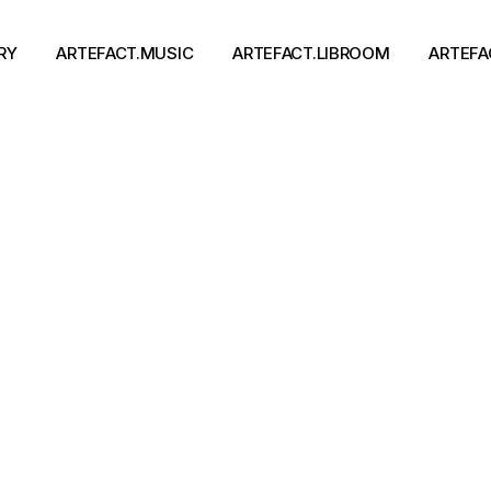
RY
ARTEFACT.MUSIC
ARTEFACT.LIBROOM
ARTEFA
Виконавці
Книги
Альбоми
Письменники
Концерти
Події
тя