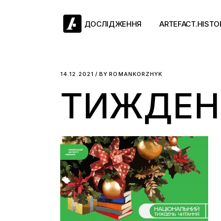
Skip
to
the
ДОСЛІДЖЕННЯ
ARTEFACT.HISTO
content
Античний двіж
14.12.2021
BY
ROMANKORZHYK
ТИЖДЕН
Такі середні віки
Ранній модерн
Довге ХІХ століт
Новітні історії