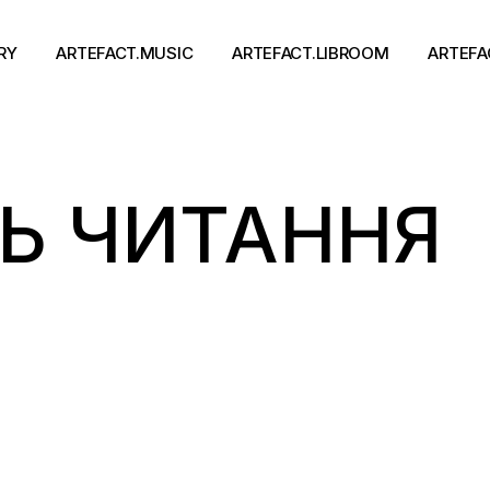
RY
ARTEFACT.MUSIC
ARTEFACT.LIBROOM
ARTEFA
Виконавці
Книги
Ь ЧИТАННЯ
Альбоми
Письменники
Концерти
Події
тя