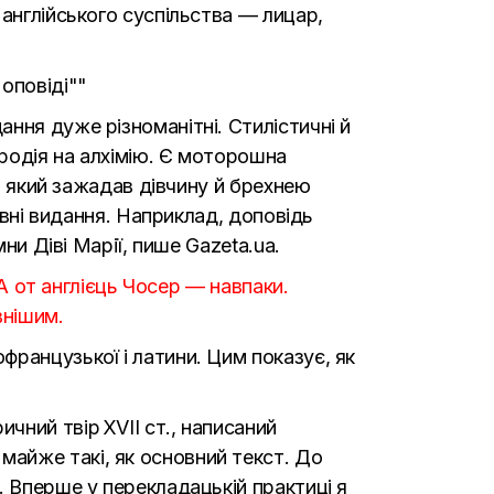
англійського суспільства — лицар,
ння дуже різноманітні. Стилістичні й
родія на алхімію. Є моторошна
і, який зажадав дівчину й брехнею
овні видання. Наприклад, доповідь
ни Діві Марії, пише Gazeta.ua.
 А от англієць Чосер — навпаки.
внішим.
ранцузької і латини. Цим показує, як
ний твір XVII ст., написаний
айже такі, як основний текст. До
. Вперше у перекладацькій практиці я