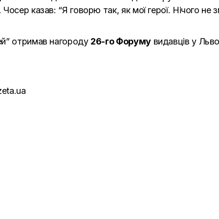
осер казав: “Я говорю так, як мої герої. Нічого не
ей” отримав нагороду
26-го Форуму
видавців у Льво
zeta.ua