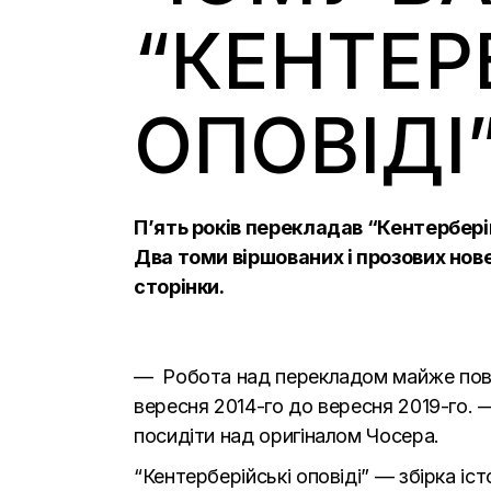
“КЕНТЕР
ОПОВІДІ
П’ять років перекладав “Кентербері
Два томи віршованих і прозових нов
сторінки.
— Робота над перекладом майже повніс
вересня 2014-го до вересня 2019-го.
посидіти над оригіналом Чосера.
“Кентерберійські оповіді” — збірка і