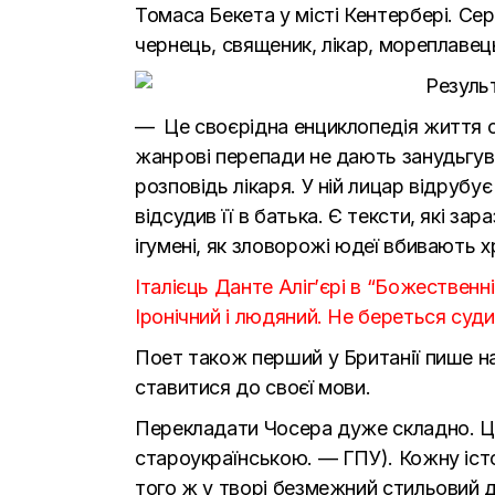
Томаса Бекета у місті Кентербері. Се
чернець, священик, лікар, мореплавець
— Це своєрідна енциклопедія життя се
жанрові перепади не дають занудьгув
розповідь лікаря. У ній лицар відрубу
відсудив її в батька. Є тексти, які з
ігумені, як зловорожі юдеї вбивають хр
Італієць Данте Аліг’єрі в “Божественні
Іронічний і людяний. Не береться суд
Поет також перший у Британії пише на
ставитися до своєї мови.
Перекладати Чосера дуже складно. Це 
староукраїнською. — ГПУ). Кожну іст
того ж у творі безмежний стильовий д