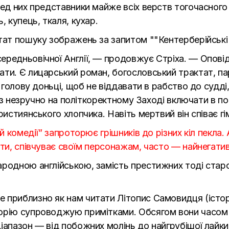
ред них представники майже всіх верств тогочасного 
, купець, ткаля, кухар.
редньовічної Англії, — продовжує Стріха. — Оповіда
ати. Є лицарський роман, богословський трактат, па
є голову доньці, щоб не віддавати в рабство до судд
араз незручно на політкоректному Заході включати в п
истиянського хлопчика. Навіть мертвий він співає гім
й комедії” запроторює грішників до різних кіл пекла.
ити, співчуває своїм персонажам, часто — найнегати
родною англійською, замість престижних тоді староф
приблизно як нам читати Літопис Самовидця (історич
орію супроводжую примітками. Обсягом вони часом м
іапазон — від побожних молінь до найгрубішої лайки