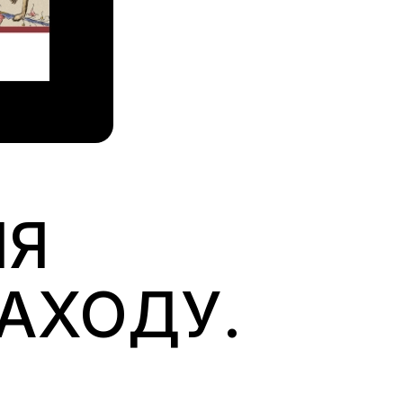
ЛЯ
АХОДУ.
И