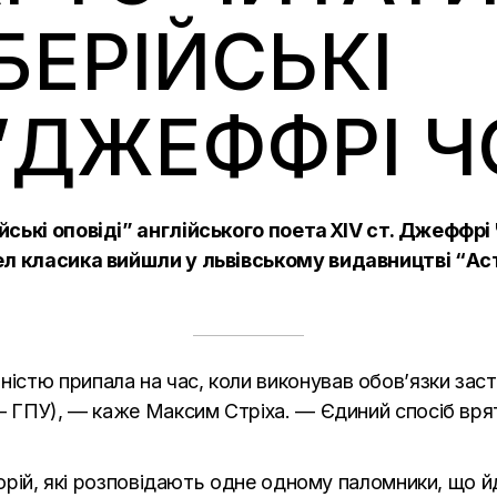
БЕРІЙСЬКІ
”ДЖЕФФРІ Ч
йські оповіді” англійського поета XIV ст. Джеффр
ел класика вийшли у львівському видавництві
“Ас
тю припала на час, коли виконував обов’язки заступ
 — ГПУ), — каже Максим Стріха. — Єдиний спосіб вря
сторій, які розповідають одне одному паломники, що 