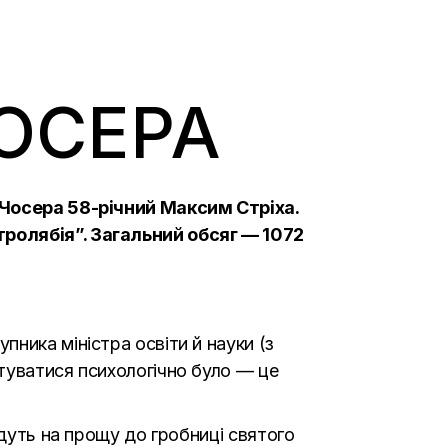
ОСЕРА
і Чосера 58-річний Максим Стріха.
тролябія”.
Загальний обсяг — 1072
ника міністра освіти й науки (з
туватися психологічно було — це
йдуть на прощу до гробниці святого