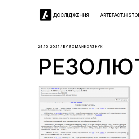
Skip
to
the
ДОСЛІДЖЕННЯ
ARTEFACT.HISTO
content
Античний двіж
25.10.2021
BY
ROMANKORZHYK
РЕЗОЛЮ
Такі середні віки
Ранній модерн
Довге ХІХ століт
Новітні історії