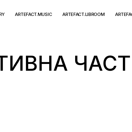
RY
ARTEFACT.MUSIC
ARTEFACT.LIBROOM
ARTEFA
Виконавці
Книги
ТИВНА ЧАС
Альбоми
Письменники
Концерти
Події
тя