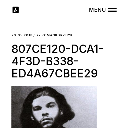
Skip
to
the
content
20.05.2018
BY
ROMANKORZHYK
807CE120-DCA1-
4F3D-B338-
ED4A67CBEE29