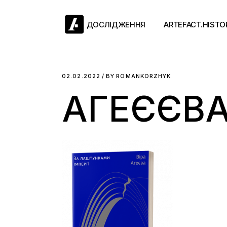
Skip
to
the
ДОСЛІДЖЕННЯ
ARTEFACT.HISTO
content
Античний двіж
02.02.2022
BY
ROMANKORZHYK
АГЕЄЄВ
Такі середні віки
Ранній модерн
Довге ХІХ століт
Новітні історії