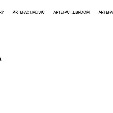
RY
ARTEFACT.MUSIC
ARTEFACT.LIBROOM
ARTEFA
Виконавці
Книги
А
Альбоми
Письменники
Концерти
Події
тя