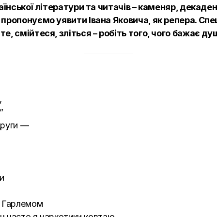
раїнської літератури та читачів – каменяр, декаде
 пропонуємо уявити Івана Яковича, як репера. Спе
е, смійтеся, зліться – робіть того, чого бажає ду
,
”
други —
и
а Гарлемом
оч часто я наркотики ковтаю,