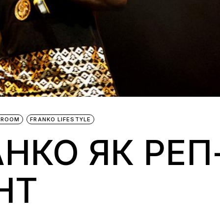
BROOM
FRANKO LIFESTYLE
АНКО ЯК РЕП
НТ