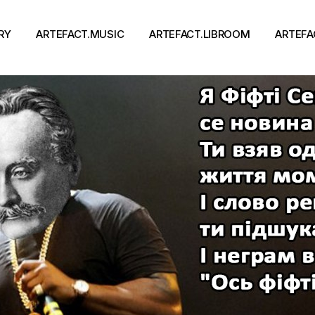
RY
ARTEFACT.MUSIC
ARTEFACT.LIBROOM
ARTEFA
Виконавці
Книги
Альбоми
Письменники
Концерти
Події
тя