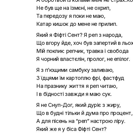
Не був ще на ізмєні, не охрип,
Та передозу я поки не маю,
Катар кишок до мене не прилип.
Який я Фіфті Сент? Я реп з народа,
Що вгору йде, хоч був запертий в льох
Мій поклик: репчик, травка і свобода
Я чорний властєлін, пролог, не епілог.
Я з п’ющими самбуку заливаю,
З їдцями їм картоплю фрі, фастфуд
На празнику життя я реп читаю,
І в бідності завжди я маю сук.
Я не Снуп-Дог, який дуріє з жиру,
Що в будні тільки й дума про процент,
А для пісень на “реп” настрою ліру.
Який же я у біса Фіфті Сент?