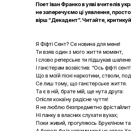
Поет Іван Франко в уяві вчителів ук
не заперечуємо ці уявлення, просто
вірш “Декадент”. Читайте, критикуйт
Я Фіфті Сент? Се новина для мене!
Ти взяв один з мого життя момент,
І слово реперське ти підшукав шалене
І ганстерам возвістив: “Ось фіфті сент!
Що в моїй пісні наркотики, стволи, по
Се лиш тому, що ганстерське життя.
Та є в ній, брате мій, ще нута друга:
Опісля кокаїну радісне чуття!
Я не люблю безпредметно фрістайлит
Ні панку в власних слухати вухах;
Поки живий, прогуляюсь Брукліном т
А боротьби із копами мені не страх.Х