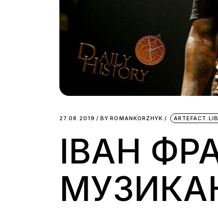
27.08.2019
BY
ROMANKORZHYK
ARTEFACT.LI
ІВАН ФР
МУЗИКА