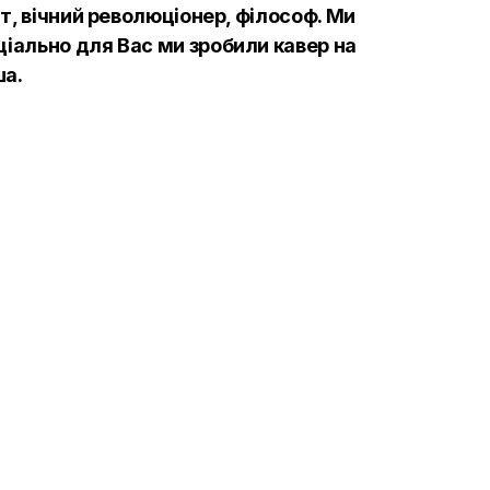
нт, вічний революціонер, філософ. Ми
ціально для Вас ми зробили кавер на
ша.