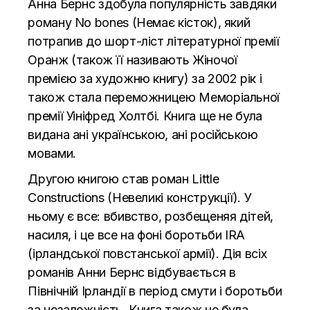
Анна Бернс здобула популярність завдяки
роману No bones (Немає кісток), який
потрапив до шорт-ліст літературної премії
Оранж (також її називають Жіночої
премією за художню книгу) за 2002 рік і
також стала переможницею Меморіальної
премії Уініфред Холтбі. Книга ще не була
видана ані українською, ані російською
мовами.
Другою книгою став роман Little
Constructions (Невеликі конструкції). У
ньому є все: вбивство, розбещеняя дітей,
насиля, і це все на фоні боротьби IRA
(ірландської повстанської армії). Дія всіх
романів Анни Бернс відбувається в
Північній Ірландії в період смути і боротьби
за незалежність. Книга також не була