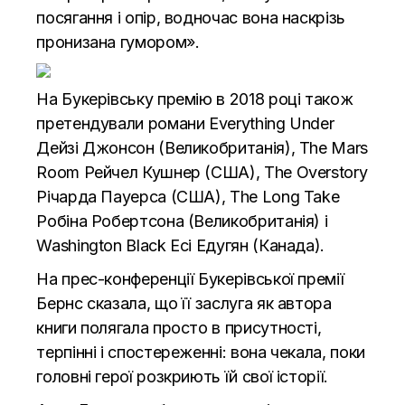
посягання і опір, водночас вона наскрізь
пронизана гумором».
На Букерівську премію в 2018 році також
претендували романи Everything Under
Дейзі Джонсон (Великобританія), The Mars
Room Рейчел Кушнер (США), The Overstory
Річарда Пауерса (США), The Long Take
Робіна Робертсона (Великобританія) і
Washington Black Есі Едугян (Канада).
На прес-конференції Букерівської премії
Бернс сказала, що її заслуга як автора
книги полягала просто в присутності,
терпінні і спостереженні: вона чекала, поки
головні герої розкриють їй свої історії.