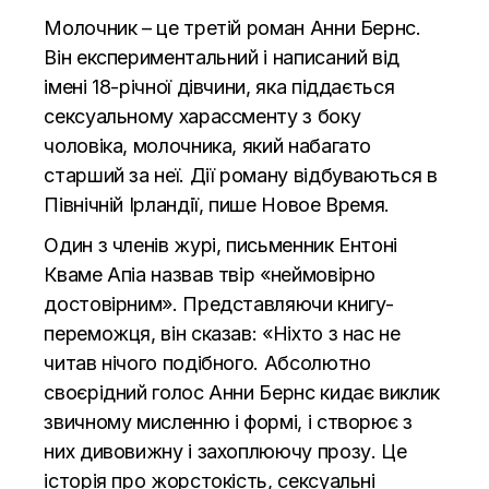
Молочник – це третій роман Анни Бернс.
Він експериментальний і написаний від
імені 18-річної дівчини, яка піддається
сексуальному харассменту з боку
чоловіка, молочника, який набагато
старший за неї. Дії роману відбуваються в
Північній Ірландії, пише
Новое Время.
Один з членів журі, письменник Ентоні
Кваме Апіа назвав твір «неймовірно
достовірним». Представляючи книгу-
переможця, він сказав: «Ніхто з нас не
читав нічого подібного. Абсолютно
своєрідний голос Анни Бернс кидає виклик
звичному мисленню і формі, і створює з
них дивовижну і захоплюючу прозу. Це
історія про жорстокість, сексуальні