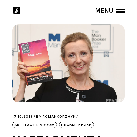
Skip
to
the
content
17.10.2018
BY
ROMANKORZHYK
ARTEFACT.LIBROOM
ПИСЬМЕННИКИ